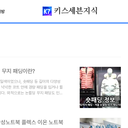
키스세븐지식
님방
팅 무지 패딩이란?
 일색이었으나, 숏패딩 등 길이의 다양성
 넉넉한 코트 안에 경량 패딩을 입거나 퀼
니다. 외적으로는 논퀼딩 무지 패딩도 인기
보며 최근 추세를 정리했습니다. 이 블로그
니다. 즐겨찾기(북마크) 해 놓으면 심심할
딩, 숏패딩 차이 (베스트, 숏재킷, 롱코트)
트, 숏재킷, 롱코트) 패딩이란, 유래 패딩을
 삼성노트북 플렉스 이온 노트북