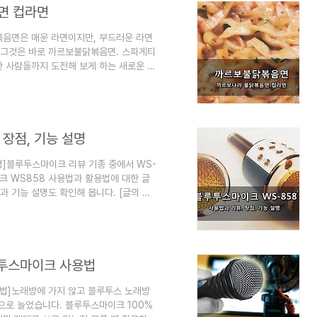
면 컵라면
볶음면은 매운 라면이지만, 부드러운 라면
. 그것은 바로 까르보불닭볶음면. 스파게티
한 사람들까지 도전해 보게 하는 새로운 맛
불닭볶음면까르보불닭볶음면의 시리즈 삼양
 히트작에 삼양라면의 이 있습니다. 일명
세우면서 단기간에 무려 1100만개를 팔
지만, 컵라면 제품도 가세하면서 최고의
 장점, 기능 설명
설명]블루투스마이크 리뷰 기종 중에서 WS-
크 WS858 사용법과 활용법에 대한 글
 기능 설명도 확인해 봅니다. [글의 순
활용마이크 WS-858 장점 [엮인 글 링
사용법 블루투스마이크 WS-858 사용법
법의 기본적인 것을 요약한 후에 자세한 설
법 - 윗면WS-858의 윗면에는 단 하나
루투스마이크 사용법
용법]노래방에 가지 않고 블루투스 노래방
으로 늘었습니다. 블루투스마이크 100%