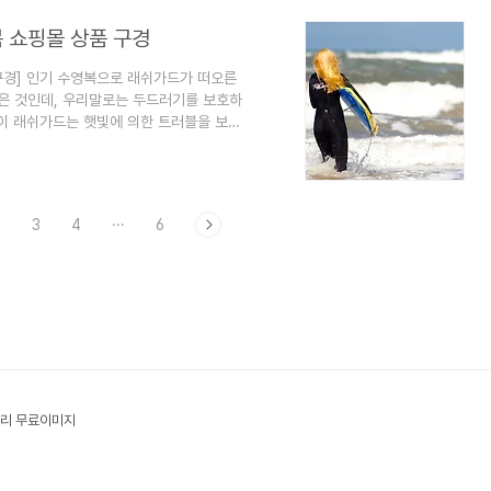
 많이 검색이 되고 있습니다. 여러개의 쇼
간을 갖도록 하겠습니다. 여성스러운 프릴
복 쇼핑몰 상품 구경
 구경] 인기 수영복으로 래쉬가드가 떠오른
 읽은 것인데, 우리말로는 두드러기를 보호하
듯이 래쉬가드는 햇빛에 의한 트러블을 보호
여름 옷 겸 수영복인데도 불구하고 긴팔 모
게도 인기있는 래쉬가드의 판매량이 높아
란 무엇? 수영복 대신 인기를 끌고 있는 래
가 있습니다. 워터레깅스는 레깅스형태의 래
2
3
4
···
6
리 무료이미지