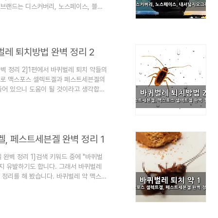
 브랜드는 디스커버리, 노스페이스, 블랙
외 브랜드 순위입니다. 한편 최근에는 롱패딩
 중이고, 기업들이 매출을 완벽히 공개하지
의 흐름을 알아보기 위해 한정적으로 접하게
 잡지처럼 읽는 지식"이라는 목적으로 운
레 퇴치방법 완벽 정리 2
 정리 2]​1편에서 바퀴벌레 퇴치 약들의
편으로 맥스포스 셀렉트겔과 페스트세븐겔의
들어 있으니 도움이 될 것이라고 생각합니
들도 조사해서 적었습니다. 무작정 설치하
, 어린 아이나 동물이 있는 가정은 특히
지처럼 읽는 지식"이라는 목적으로 운영됩
인 글] 브라질 흰개미 언덕들 - 영국만 한
겔, 페스트세븐겔 완벽 정리 1
 완벽 정리 1]검색 키워드 중에 "바퀴벌
까지 유발하기도 합니다. 그래서 바퀴벌레
 정리를 해 봤습니다. 바퀴벌레 약 맥스포
은 상식들을 조사했으니 참고하시길 바랍니
다. 그 1편으로 맥스포스 셀렉트겔과 페
심심할 때 잡지처럼 읽는 지식"이라는 목적
습니다. [엮인 글] 바퀴벌레 퇴치법, 바퀴