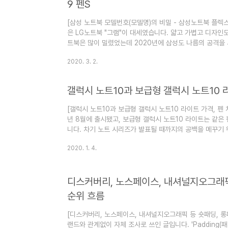
9 펜S
[삼성 노트북 모델번호(모델명)의 비밀 - 삼성노트북 플렉스 
은 LG노트북 "그램"이 대세였습니다. 얇고 가볍고 디자인
트북은 많이 밀렸었는데 2020년에 삼성도 나름의 공격을
성 노트북9 펜S 이후의 삼성노트북 이온, 삼성노트북 플
2020. 3. 2.
려고 하면 기능설명만 복잡하게 올렸을 뿐, 구체적 사양은 
즉, 정확한 비교를 하려면 삼성 노트북도 모델번호를 알아
아니라 사양의 등급까지 대충 상상이 가능할 수 있도록 노트
갤럭시 노트10과 보급형 갤럭시 노트10 
북 모델번호를 읽는 방법이..
[갤럭시 노트10과 보급형 갤럭시 노트10 라이트 가격, 펜 
년 8월에 출시됐고, 보급형 갤럭시 노트10 라이트는 같은 
니다. 차기 노트 시리즈가 발표될 때까지의 공백을 메꾸기
노트10 라이트 가격은 보급형이지만 차이가 크지는 않습니
2020. 1. 4.
레이, 카메라, 배터리 등 갤럭시 노트10 라이트와 스펙을 비
일정은 2020년 2월로 예정되어 있습니다. 이 블로그는 "
으로 운영됩니다. 즐겨찾기(북마크) 해 놓으면 심심할 때 좋
디스커버리, 노스페이스, 내셔널지오그래픽
레이드..
순위 흐름
[디스커버리, 노스페이스, 내셔널지오그래픽 등 숏패딩, 롱
랜드와 관계없이 자체 조사로 쓰인 글입니다. ​'Padding(