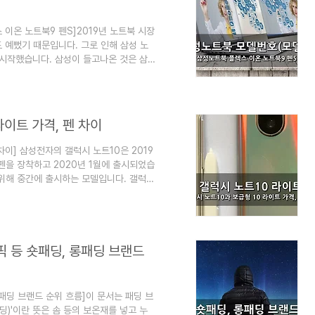
이온 노트북9 펜S]​2019년 노트북 시장
도 예뻤기 때문입니다. 그로 인해 삼성 노
 시작했습니다. 삼성이 들고나온 것은 삼
렉스 등입니다.그런데 오픈마켓에서 구매하
맨 아래에 숨겨 놔서 찾기도 어렵습니다.
야 하는 것입니다. 이 글에서는 모델번호뿐
북 비교 설명을 할 것입니다. (삼성 노트
라이트 가격, 펜 차이
차이]​ 삼성전자의 갤럭시 노트10은 2019
펜을 장착하고 2020년 1월에 출시되었습
 위해 중간에 출시하는 모델입니다. 갤럭시
다.그래서 펜과 프로세서, 메모리, 디스플
교를 해 봤습니다. 단, 갤럭시 S11 출시
심심할 때 잡지처럼 읽는 지식"이라는 목적
습니다. [엮인 글] 초보자의 컴퓨터 업그
 등 숏패딩, 롱패딩 브랜드
패딩 브랜드 순위 흐름]이 문서는 패딩 브
패딩)'이란 뜻은 솜 등의 보온재를 넣고 누