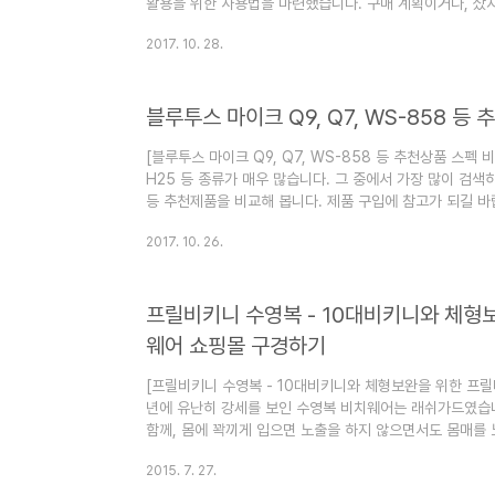
활용을 위한 사용법을 마련했습니다. 구매 계획이거나, 샀
바랍니다. [글의 순서]1. 마이크 소리가 작을 때2. 노래
2017. 10. 28.
스펙 활용하기4. 5핀 케이블과 활용 [엮인 글]블루투스 마이크
펙 비교 블루투스노래방마이크 소리가 작다? 블루투스 마
서도 사용한다고 나오지만, 스피커 음악에 비해서 마이크 
블루투스 마이크 Q9, Q7, WS-858 등
해야 합니다. 마이크에 고급..
[블루투스 마이크 Q9, Q7, WS-858 등 추천상품 스펙 
H25 등 종류가 매우 많습니다. 그 중에서 가장 많이 검색하
등 추천제품을 비교해 봅니다. 제품 구입에 참고가 되길 바랍
이크 가격 비교2. 스피커 차이 비교3. 부가기능과 스펙 참
2017. 10. 26.
요령 - 블루투스마이크 사용법 블루투스노래방마이크 가격 
폰과 무선 연결된 음악에 맞춰 마이크에 노래를 부르게 할
받은 음악을 스피커로 내보내 주는 것까지는 일반 블루투스
프릴비키니 수영복 - 10대비키니와 체형
통해..
웨어 쇼핑몰 구경하기
[프릴비키니 수영복 - 10대비키니와 체형보완을 위한 프릴
년에 유난히 강세를 보인 수영복 비치웨어는 래쉬가드였습
함께, 몸에 꽉끼게 입으면 노출을 하지 않으면서도 몸매를 
니다. 그런데 2011년 이후 수년간 지속적인 인기 비키니
2015. 7. 27.
더운 여름날 바캉스 시즌이 되면 관련검색어가 늘어나고, 