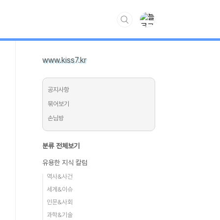
www.kiss7.kr
공지사항
묶어보기
손님방
분류 전체보기
유용한 지식 칼럼
역사&사건
세계&이슈
인문&사회
과학&기술