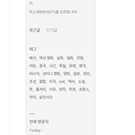
다.
키스세븐(KISS7)을 오픈합니다!
최근글
인기글
태그
해석
액션 영화
실화
일화
전쟁
어원
중국
사건
독일
유래
영국
러시아
코미디 영화
영화
일본
원인
조선
결말
미국
ost
역사
소설
뜻
줄거리
이유
원작
최초
프랑스
차이
살인사건
전체 방문자
Today :