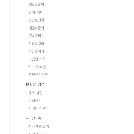
생활&잡학
언어-의미
인간&건강
예술&문화
IT&온라인
사람&일화
관심&여가
초간단 지식
키스 지식인
초보운전사전
문화와 감성
영화 사전
감성공간
사색의 정원
지금 이슈
시사 따라잡기