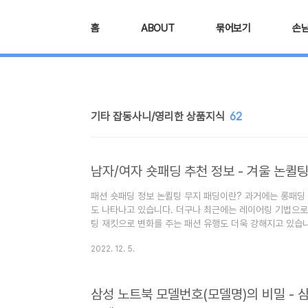
본문 바로가기
홈
ABOUT
묶어보기
손
기타 잡동사니/영리한 상품지식
62
남자/여자 숏패딩 추천 정보 - 겨울 논퀼
패션 숏패딩 정보 논퀼팅 무지 패딩이란? 과거에는 롱패딩
도 나타나고 있습니다. 더구나 최근에는 레이어링 기법으로
팅 재킷으로 변화를 주는 패션 유행도 더욱 강해지고 있습
를 끌고 있다고 합니다. 논퀼팅이란 뜻은 무엇인지도 알아
2022. 12. 5.
는 "심심할 때 잡지처럼 읽는 지식"이라는 목적으로 운영됩
때 좋습니다. 추 천 글 패딩이란 뜻 - 유래, 롱패딩, 경량패
패딩이란 뜻 - 유래, 롱패딩, 경량패딩, 숏패딩 차이 (베스
삼성 노트북 모델번호(모델명)의 비밀 -
영어로 Pa..