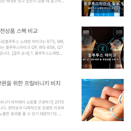
지만 제대로 쓰고 있는지 모를 때 참고하길
방 마이크의 녹음과 감상3. 블루투스마이크
 Q9, Q7, WS-858 등 추천상품 스
이크의 광고를 보면 야외 모임이나 회의에
소리는 상대적으로 작다는 것을 미리 감안
 추천상품 스펙 비교
비교]블루투스 노래방 마이크는 BTS, M8,
는 블루투스마이크 Q9, WS-858, Q7
니다. [글의 순서] 1. 블루투스노래방마
고 [엮인 글]블루투스 노래방 마이크 구매
비교 '블루투스 노래방 마이크'란, 스마트
 수 있도록 만들어진 것입니다. 블루투스로
 스피커와 원리가 같고, 여기에 마이크를
보완을 위한 프릴비니키 비치
비니키 비치웨어 쇼핑몰 구경하기] 2015
니다. 편리성과 다목적으로 유용한 이유와
노출한 효과를 줄 수 있기 때문이기도 합
수영복에는 프릴비키니도 있습니다. 아직도
비키니 비치웨어 관련 검색어에서도 계속