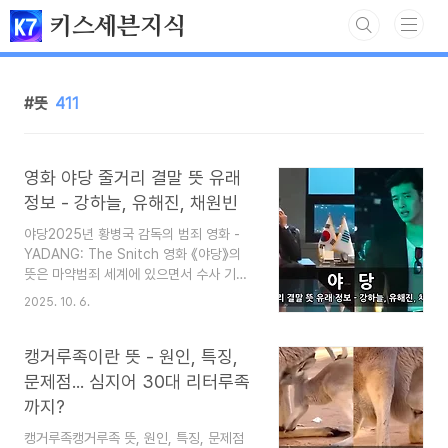
본문 바로가기
키스세븐지식
뜻
411
영화 야당 줄거리 결말 뜻 유래
정보 - 강하늘, 유해진, 채원빈
야당2025년 황병국 감독의 범죄 영화 -
YADANG: The Snitch 영화 《야당》의
뜻은 마약범죄 세계에 있으면서 수사 기관
에 정보를 제공하는 브로커를 의미합니다.
2025. 10. 6.
1960년대 소매치기 조직 내부에 박아 놓
은 정보원에서 유래했습니다. 영화 줄거리
는 검사와 한 통속이 된 브로커의 활약에
캥거루족이란 뜻 - 원인, 특징,
반해, 검사는 오히려 악한 마음을 품고 비
문제점... 심지어 30대 리터루족
리와 결탁한다는 내용입니다. 강하늘, 유해
까지?
진, 박해준, 류경수, 채원빈, 등이 출연했으
며, 제작비 130억 원, 관객동원 330만 명
캥거루족캥거루족 뜻, 원인, 특징, 문제점