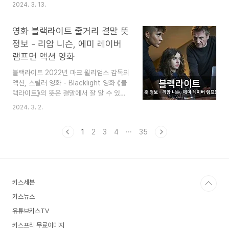
"심심할 때 잡지처럼 읽는 지식"이라는 목
시간"이라는 의미입니다. 영화의 줄거리는
2024. 3. 13.
적으로 운영됩니다. 즐겨찾기(북마크) 해
폭발물 해체 팀의 육체적 고통으로 시작하
놓으면 심심할 때 좋습니다. 백일해 증상
지만, 영화의 결말에 가면 정신적 고통으로
영화 블랙라이트 줄거리 결말 뜻
과 치료 - 백일해 뜻, 원인, 성인 예방접
괴롭히기 시작합니다. 이 과정을 잘 묘사했
종, 부작용, ..
기에 이 영화가 잘 만든 영화라는 평가를
정보 - 리암 니슨, 에미 레이버
받는 것입니다. 제레미 레너, 서니 매키, 브
램프먼 액션 영화
라이언 게러티가 출연했으며, 제82회 아카
데미 시상식에서 6개의 상을 휩쓸었습니
블랙라이트 2022년 마크 윌리엄스 감독의
다. (이 글은 영화 허트 로커의 줄거리, 결
액션, 스릴러 영화 - Blacklight 영화 《블
말, 뜻, 정보의 스포일러가 있습니다) 이 블
랙라이트》의 뜻은 결말에서 잘 알 수 있습
로그는 "심심할 때 잡지처럼 읽는 지식"이
니다. "눈에 보이지 않지만 묵묵히 자신의
2024. 3. 2.
라는 목적으로 운영됩니다. 즐겨찾기(북마
일을 수행하는 것"을 의미합니다. 원래 블
크) 해 놓으면 심심할 때 좋습니다. 추 천
랙라이트란 뜻은 가시광선이 아닌 자외선
1
2
3
4
···
35
글 블랙 호크 다운 결말, 줄거..
등이 나오는 램프를 말합니다. 그래서 빛없
이 검은 것처럼 보이는 것입니다. 리암 니
슨, 에미 레이버 램프먼, 에이단 퀸이 출연
했으나 흥행성적에서는 큰 손해를 보며 막
을 내렸습니다. (이 글은 영화 블랙라이트
키스세븐
의 줄거리, 결말, 뜻, 정보의 스포일러가 있
습니다) 이 블로그는 "심심할 때 잡지처럼
키스뉴스
읽는 지식"이라는 목적으로 운영됩니다. 즐
유튜브키스TV
겨찾기(북마크) 해 놓으면 심심할 때 좋습
키스프리 무료이미지
니다. 추 천 글 인천상륙작전 영화 결말 줄