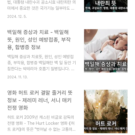
이 될 것입니다. 이 블로그는 "심심할 때
법, 대통령 내란수괴 공소시효 내란죄란 의
잡지처럼 읽는 지식"이라는 목적으로 운영
미에서 중요한 것은 국가기능 일부라도 마
됩니다. 즐겨찾기(북마크) 해 놓으면 심심
비시키고 국헌문란이 있었냐는 것입니
2024. 12. 5.
할 때 좋습니다. 도량발호 뜻 유래 정
다. 하지만 일반 국민의 입장에서는 국가
보 - 올해의 사자성어. 의미와 한자 후안무
의 신임을 떨어트리고 경제적, 사회적 혼란
치, 도량발호 뜻과 의미 전국 대학교
백일해 증상과 치료 - 백일해
을 초래했다면 그것이 바로 내란죄의 진정
수 1,086명이 뽑은 202..
한 뜻이라고 생각합니다. 그래서 헌법과 형
뜻, 원인, 성인 예방접종, 부작
법에서 정한 구성요건과 내란수괴 공소시
용, 합병증 정보
효 등을 확인해 봅니다. 이를 통해서 과거
의 판례와 법에서 정한 처벌 형량, 구성요
백일해 증상과 치료뜻, 원인, 성인 예방접
건 등에 대해서도 동시에 설명합니다. 이것
종, 부작용, 합병증 백일해란 백 일 동안 기
을 이해하면 2024년 비상계엄령이 내란
침한다는 박테리아 호흡기 질병입니다. 한
인지 아닌지 판단하는 데에 도움이 될 것입
동안 백일해는 거의 사라지는 질병인 줄 알
2024. 11. 13.
니다. 이 블로그는 "심심할 때 잡지처럼
았었습니다. 그러나 최근 한국뿐 아니
읽는 지식"이라는 목적으로 운영됩니다. 즐
라 전 세계적으로 대유행을 시작하고 있습
영화 허트 로커 결말 줄거리 뜻
겨찾기(북마크) 해 놓으면 심심할 때 좋습
니다. 특히 아이들에게 위험하므로 조심해
니다. 내란죄 뜻 - 처..
야 합니다. 그래서 백일해의 원인과 증상
정보 - 제레미 레너, 서니 매키
을 알아보고, 어떻게 예방접종을 해야 하는
전쟁 영화
지, 아기뿐 아니라 임산부와 가족, 성인들
은 어떻게 해야 하는지를 설명하려고 합니
허트 로커 2009년 캐스린 비글로 감독의
다. 더불어서 백일해의 치료와 후유증, 합
전쟁 영화 - The Hurt Locker 영화 《허
병증 등도 함께 알아봅니다. 이 블로그는
트 로커》의 뜻은 "벗어날 수 없는 고통의