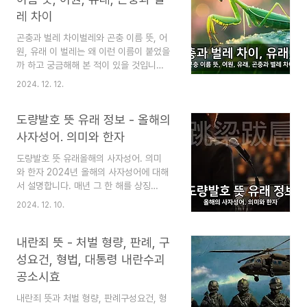
니다. 이 말은 다시 생각하면 동지부터
보법 - 서대문형무소의 도산 안창호와 김
레 차이
는 다시 낮이 길어지기 시작한다는 뜻입니
정련..
다. 그래서 아주 옛날에는 동지도 설날처
곤충과 벌레 차이벌레와 곤충 이름 뜻, 어
럼 여기기도 했다고 합니다. 그럼 이제 설
원, 유래 이 벌레는 왜 이런 이름이 붙었을
명을 시작하겠습니다. 이 블로그는 "심심
까 하고 궁금해해 본 적이 있을 것입니
할 때 잡지처럼 읽는 지식"이라는 목적으로
다. 그래서 곤충과 벌레 이름이 만들어
2024. 12. 12.
운영됩니다. 즐겨찾기(북마크) 해 놓으면
진 유래나 뜻, 어원 등을 정리했습니다. 곤
심심할 때 좋습니다. 동지 - 뜻, 한
충의 종류는 약 300만 종이나 되기 때문
자 뜻, 날짜, 팥죽 먹는 이유, 풍습 동지 한
도량발호 뜻 유래 정보 - 올해의
에 다 적을 수는 없고, 흔히 볼 수 있는 벌
자 뜻과 날짜 ..
레를 기준으로 작성했습니다. 그런데, 말
사자성어. 의미와 한자
의 시작은 찾기 매우 어려운 작업입니
도량발호 뜻 유래올해의 사자성어. 의미
다. 그래서 혼동을 하거나 착각을 하는 경
와 한자 2024년 올해의 사자성어에 대해
우도 종종 있습니다. 그러므로 가장 많
서 설명합니다. 매년 그 한 해를 상징
이 오가는 설이나 기록을 기준으로 작성합
할 수 있는 네 글자 한자가 발표되곤 하는
니다. 100% 확인이 안 되면 가장 가까
2024. 12. 10.
데, 올해의 네글자 한자는 대들보를 뛰
운 것을 정리했습니다. 이 블로그는 "심심
고, 뒤따라 밟 는다는 의미를 가진 말이었
할 때 잡지처럼 읽는 지식"이라는 목적으로
습니다. 이 글에서는 1위로 뽑힌 네 글
내란죄 뜻 - 처벌 형량, 판례, 구
운영됩니다. 즐겨찾기(북마크) 해 놓으면
자 한자와 2위로 뽑힌 네 글자 한자룰 설명
심심할 때 좋습니다. 벌레 이름 뜻, 어
성요건, 형법, 대통령 내란수괴
합니다. 한자말의 한자 구성, 뜻, 유래, 의
원, 유래 - 곤충..
공소시효
미를 설명하겠습니다. 올해의 사자성어
의 정보와 지식까지 알 수 있다면 도움
내란죄 뜻과 처벌 형량, 판례구성요건, 형