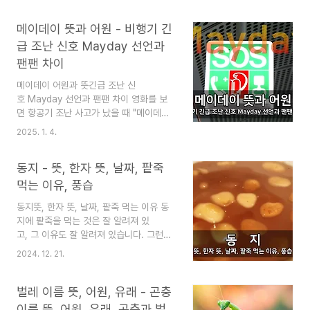
브샤브가 넣었다가 꺼내 먹는 음식이라
과 한자, 각하와의 차이 법률 용어, 우리말
면, 이것은 겹겹이 쌓아서 넣은 상태로 끓
로 해도 된다 법률 용어를 이해하려면 기준
메이데이 뜻과 어원 - 비행기 긴
여 먹는다는 차이가 있습니다. 일단 맛있
을 달리 생각하는 것도 필요합니..
는 음식이면 마음껏 먹는 것이 좋지만, 이
급 조난 신호 Mayday 선언과
게 무슨 뜻인지도 모르고 쓰는 문제는 여전
팬팬 차이
합니다. 그래서 밀푀유나베의 뜻과 기원
을 설명하고 우리 요리인 전골 요리와의 비
메이데이 어원과 뜻긴급 조난 신
교를 통해서, 우리말로 바꾸면 어떻게 사용
호 Mayday 선언과 팬팬 차이 영화를 보
하면 된는지를 설명합니다. 쉬운 말로 음식
면 항공기 조난 사고가 났을 때 "메이데
의 상식까지 알 수 있게 글을 쓰겠습니
이! 메이데이! 메이데이!"하고 외치는 것
2025. 1. 4.
다. 추 천 글 김치찌개, 된장찌개, 부대찌
을 보았을 것입니다. 우리 말로는 "도와
개... 찌개종류 맛을 시원하게 하는 레시
줘!"이고 부호로는 "SOS" 셈입니다. 그런
동지 - 뜻, 한자 뜻, 날짜, 팥죽
피 김치찌개, 된장찌개, 부대찌개... 찌개종
데 이게 영어가 아닙니다. 그래서 메이데이
류 맛을 시원하게 하는 레시..
의 뜻과 어원에 대해 설명하려고 합니
먹는 이유, 풍습
다. 항공기가 긴급 조난 신호
동지뜻, 한자 뜻, 날짜, 팥죽 먹는 이유 동
로 Mayday 선언을 하는 뜻과 어디에
지에 팥죽을 먹는 것은 잘 알려져 있
서 유래되었는지 등에 대한 상식을 설명하
고, 그 이유도 잘 알려져 있습니다. 그런
려고 합니다. 한편, 이와 비슷한 것에 팬팬
데 왜 하필 동지에 먹을까요? 이런 사소
도 있는데 이것은 또 무엇인지도 비교해
2024. 12. 21.
한 것까지 한 번 알아봅시다. 한자의 뜻부
서 설명하겠습니다. 추 천 글 김정련, 타벽
터 풍습까지 전체적으로 동지에 대한 상식
통보법 - 서대문형무소의 도산 안창호와
을 늘려 보길 바랍니다. 24절기 중 대설
벌레 이름 뜻, 어원, 유래 - 곤충
김정련 김정련, 타벽통보법 - 서대문형무
과 소한 사이에 있으며, 밤이 가장 긴 날입
소의 도산 안창호와 김정련[김정련, 타벽통
이름 뜻, 어원, 유래, 곤충과 벌