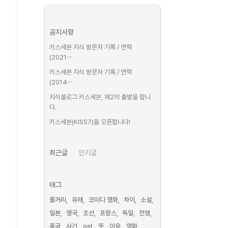
공지사항
키스세븐 지식 방문자 기록 / 연혁
(2021⋯
키스세븐 지식 방문자 기록 / 연혁
(2014⋯
지식블로그 키스세븐, 제2의 출발을 합니
다.
키스세븐(KISS7)을 오픈합니다!
최근글
인기글
태그
줄거리
유래
코미디 영화
차이
소설
일본
영국
조선
프랑스
독일
전쟁
중국
사건
ost
뜻
이유
영화