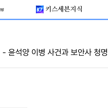
키스세븐지식
님방
​ - 윤석양 이병 사건과 보안사 청