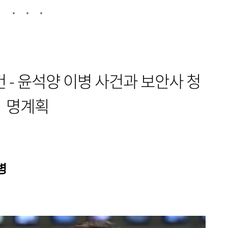
​ - 윤석양 이병 사건과 보안사 청
명계획
병