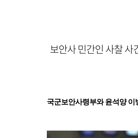
보안사 민간인 사찰 사건
국군보안사령부와 윤석양 이