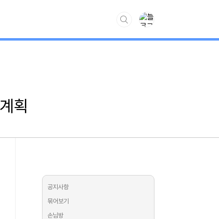
www.kiss7.kr
명계획
공지사항
묶어보기
손님방