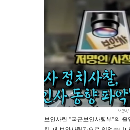
보안사 
보안사란 "국군보안사령부"의 줄임
킬 때 보안사령관으로 있었습니다.