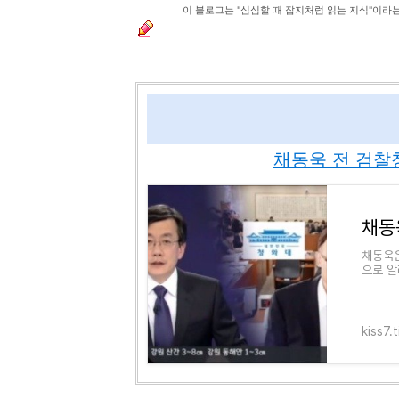
이 블로그는 "심심할 때 잡지처럼 읽는 지식"이라
채동욱 전 검찰
채동
채동욱은
으로 알
로 시작
kiss7.