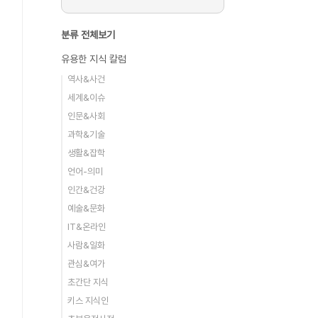
분류 전체보기
유용한 지식 칼럼
역사&사건
세계&이슈
인문&사회
과학&기술
생활&잡학
언어-의미
인간&건강
예술&문화
IT&온라인
사람&일화
관심&여가
초간단 지식
키스 지식인