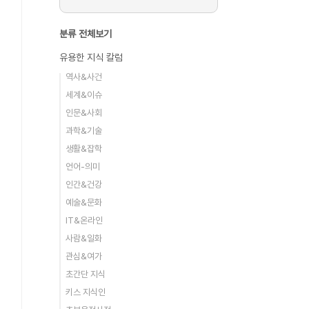
분류 전체보기
유용한 지식 칼럼
역사&사건
세계&이슈
인문&사회
과학&기술
생활&잡학
언어-의미
인간&건강
예술&문화
IT&온라인
사람&일화
관심&여가
초간단 지식
키스 지식인