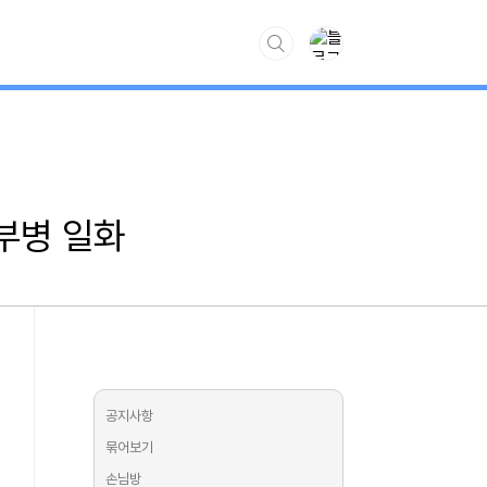
www.kiss7.kr
부병 일화
공지사항
묶어보기
손님방