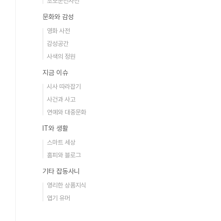
초보운전사전
문화와 감성
영화 사전
감성공간
사색의 정원
지금 이슈
시사 따라잡기
사건과 사고
연예와 대중문화
IT와 생활
스마트 세상
홈피와 블로그
기타 잡동사니
영리한 상품지식
엽기 유머