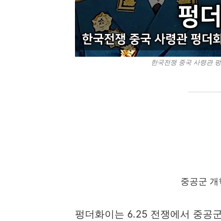
한국전쟁 중국 사령관 펑
중공군 개
펑더화이는 6.25 전쟁에서 중