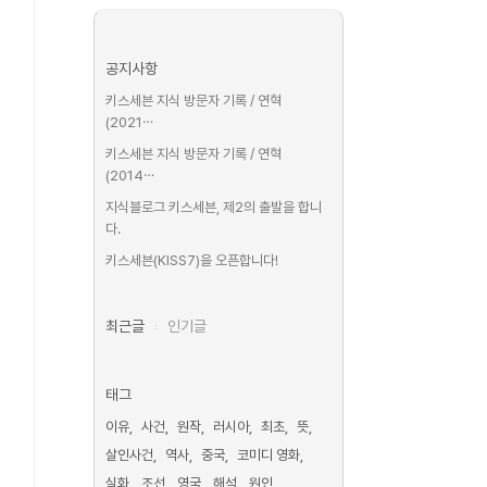
공지사항
키스세븐 지식 방문자 기록 / 연혁
(2021⋯
키스세븐 지식 방문자 기록 / 연혁
(2014⋯
지식블로그 키스세븐, 제2의 출발을 합니
다.
키스세븐(KISS7)을 오픈합니다!
최근글
인기글
태그
이유
사건
원작
러시아
최초
뜻
살인사건
역사
중국
코미디 영화
실화
조선
영국
해석
원인