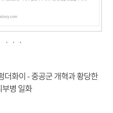
사실 중국에는 무려 30여 년을 숨겨 온 20세기 최
tistory.com
펑더화이 - 중공군 개혁과 황당한
피부병 일화