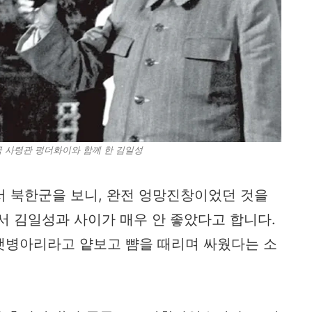
국 사령관 펑더화이와 함께 한 김일성
해서 북한군을 보니, 완전 엉망진창이었던 것을
서 김일성과 사이가 매우 안 좋았다고 합니다.
햇병아리라고 얕보고 뺨을 때리며 싸웠다는 소