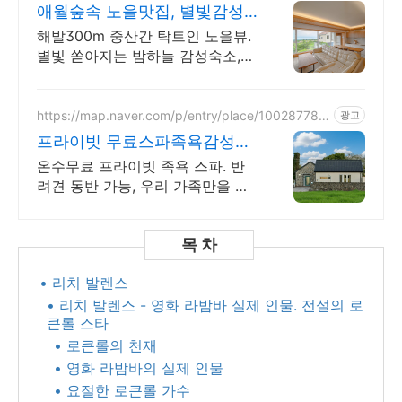
8
애월숲속 노을맛집, 별빛감성
아기용품 완벽구비, 대가족
해발300m 중산간 탁트인 노을뷰.
별빛 쏟아지는 밤하늘 감성숙소,
호텔급청결도 최대 14인 복층 독
채, 5개의 침대와 넓은 다이닝룸으
로 프라이빗한 대가족 여행
https://map.naver.com/p/entry/place/100287782
광고
8
프라이빗 무료스파족욕감성숙
소 제주 돌담감성, 반려견 환영
온수무료 프라이빗 족욕 스파. 반
려견 동반 가능, 우리 가족만을 위
한 힐링공간. 제주 이주 10년차 부
부가 직접 짓고 꾸민 정성 가득 감
성 스테이, 야외 바베큐
• 리치 발렌스
• 리치 발렌스 - 영화 라밤바 실제 인물. 전설의 로
큰롤 스타
• 로큰롤의 천재
• 영화 라밤바의 실제 인물
• 요절한 로큰롤 가수