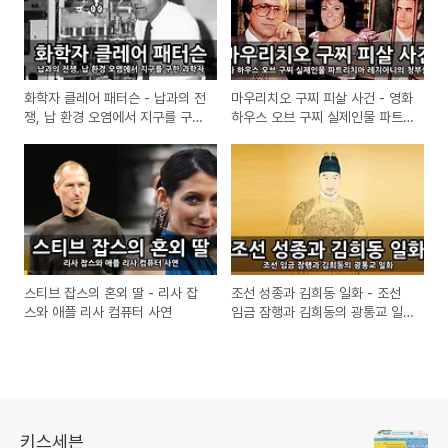
화학자 클레어 패터슨 - 납과의 전
마우리치오 구찌 피살 사건 - 영화
쟁, 납 환경 오염에서 지구를 구한
하우스 오브 구찌 실제인물 파트
과학자
리치아 레지아니의 청부살해 사건​
스티브 잡스의 혼외 딸 - 리사 잡
조선 성종과 김희동 일화 - 조선
스와 애플 리사 컴퓨터 사연​
임금 잠행과 김희동의 광통교 일
화​
키스세븐