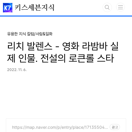
본문 바로가기
키스세븐지식
유용한 지식 칼럼/사람&일화
리치 발렌스 - 영화 라밤바 실
제 인물. 전설의 로큰롤 스타
2022. 11. 6.
https://map.naver.com/p/entry/place/171355044
광고