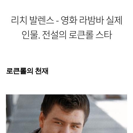
리치 발렌스 - 영화 라밤바 실제
인물. 전설의 로큰롤 스타
로큰롤의 천재