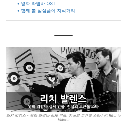
• 영화 라밤바 OST
• 함께 볼 심심풀이 지식거리
리치 발렌스 - 영화 라밤바 실제 인물. 전설의 로큰롤 스타 / ⓒ Ritchie
Valens