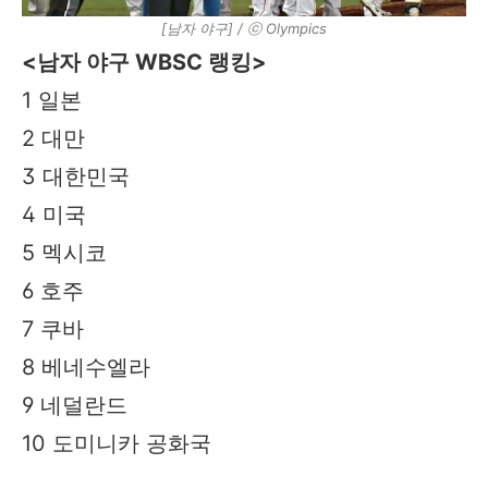
[남자 야구] / ⓒ Olympics
<남자 야구 WBSC 랭킹>
1
일본
2
대만
3
대한민국
4
미국
5
멕시코
6
호주
7
쿠바
8
베네수엘라
9
네덜란드
10
도미니카 공화국