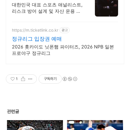
한민국 1순위 전력 분석가
대한민국 대표 스포츠 애널리스트,
리스크 방어 설계 및 자산 운용 전
문
https://m.ticketlink.co.kr
광고
정규리그 입장권 예매
2026 홋카이도 닛폰햄 파이터즈, 2026 NPB 일본
프로야구 정규리그
1
구독하기
관련글