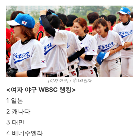
[여자 야구] / ⓒ LG전자
<여자 야구 WBSC 랭킹>
1
일본
2
캐나다
3
대만
4
베네수엘라