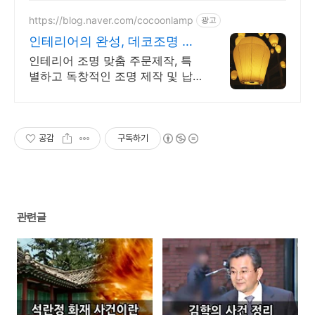
https://blog.naver.com/cocoonlamp
광고
인테리어의 완성, 데코조명 주
문제작/대량제작 맞춤상담
인테리어 조명 맞춤 주문제작, 특
별하고 독창적인 조명 제작 및 납
품 가능!
공감
구독하기
관련글