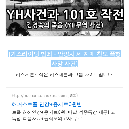
[가스라이팅 범죄 - 안양시 세 자매 친모 폭행
사망 사건]
키스세븐지식은 키스세븐과 그룹 사이트입니다.
http://m.champ.hackers.com
광고
해커스토플 인강+응시료0원반
토플 최신인강+응시료0원, 매달 적중특강 제공! 고
득점 학습자료+공식모의고사 무료