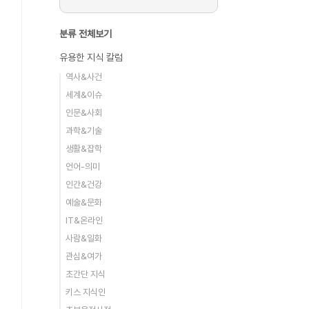
분류 전체보기
유용한 지식 칼럼
역사&사건
세계&이슈
인문&사회
과학&기술
생활&잡학
언어-의미
인간&건강
예술&문화
IT&온라인
사람&일화
관심&여가
초간단 지식
키스 지식인