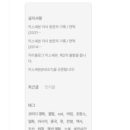
공지사항
키스세븐 지식 방문자 기록 / 연혁
(2021⋯
키스세븐 지식 방문자 기록 / 연혁
(2014⋯
지식블로그 키스세븐, 제2의 출발을 합니
다.
키스세븐(KISS7)을 오픈합니다!
최근글
인기글
태그
코미디 영화
결말
ost
어원
프랑스
일화
러시아
중국
뜻
전쟁
역사
조선
원작
액션 영화
소설
살인사건