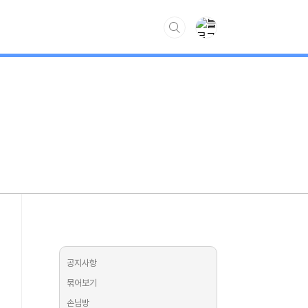
www.kiss7.kr
공지사항
묶어보기
손님방