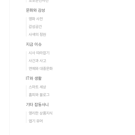
초보운전사전
문화와 감성
영화 사전
감성공간
사색의 정원
지금 이슈
시사 따라잡기
사건과 사고
연예와 대중문화
IT와 생활
스마트 세상
홈피와 블로그
기타 잡동사니
영리한 상품지식
엽기 유머