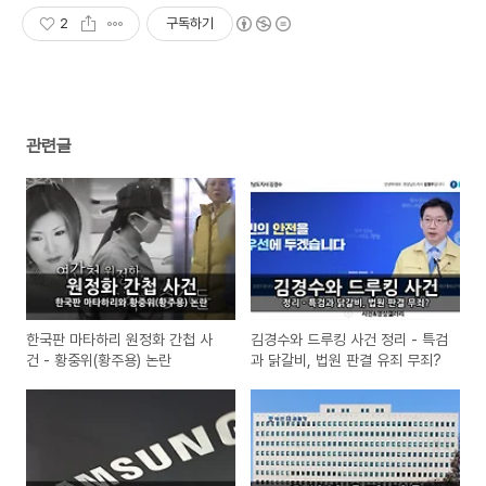
2
구독하기
관련글
한국판 마타하리 원정화 간첩 사
김경수와 드루킹 사건 정리 - 특검
건 - 황중위(황주용) 논란
과 닭갈비, 법원 판결 유죄 무죄?