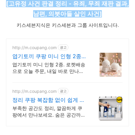
[고유정 사건 판결 정리 - 유죄, 무죄 재판 결과,
남편, 의붓아들 살인 사건]​​
키스세븐지식은 키스세븐과 그룹 사이트입니다.
http://m.coupang.com
광고
엽기토끼 쿠팡 미니 인형 2종
세트
엽기토끼 미니 인형 2종. 로켓배송
으로 오늘 주문, 내일 바로 만나요!
귀여운 토끼 봉제인형 총집합! 30
일 안심 반품, 5% 캐시적립까지!
http://m.coupang.com
광고
정리 쿠팡 복잡함 없이 쉽게 조
립해요
부족한 공간도 정리, 깔끔하게 쿠
팡에서 만나보세요. 숨은 공간까지
알뜰하게, 넉넉한 수납으로 생활
공간을 넓게 쓰세요.