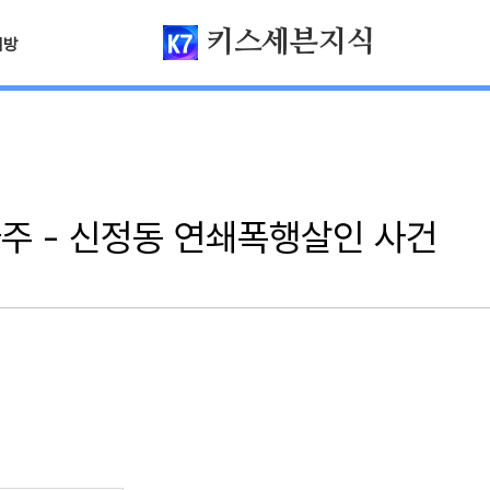
키스세븐지식
님방
주 - 신정동 연쇄폭행살인 사건