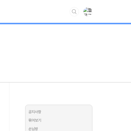
www.kiss7.kr
공지사항
묶어보기
손님방