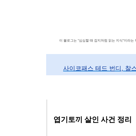
이 블로그는 "심심할 때 잡지처럼 읽는 지식"이라는
사이코패스 테드 번디, 찰스
엽기토끼 살인 사건 정리