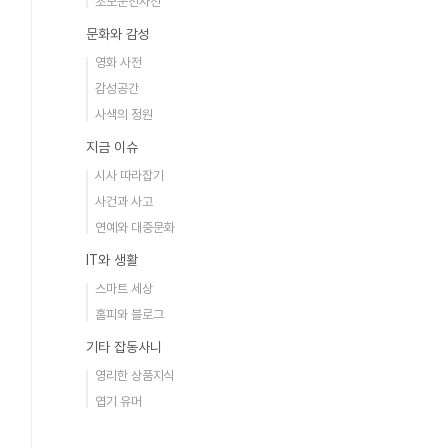
초보운전사전
문화와 감성
영화 사전
감성공간
사색의 정원
지금 이슈
시사 따라잡기
사건과 사고
연예와 대중문화
IT와 생활
스마트 세상
홈피와 블로그
기타 잡동사니
영리한 상품지식
엽기 유머