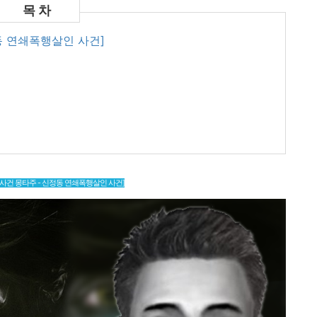
동 연쇄폭행살인 사건]
 사건 몽타주 - 신정동 연쇄폭행살인 사건]