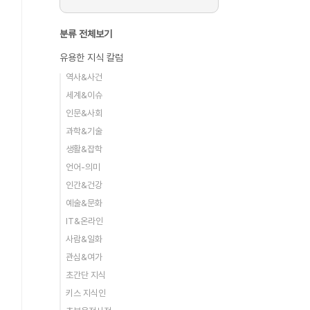
분류 전체보기
유용한 지식 칼럼
역사&사건
세계&이슈
인문&사회
과학&기술
생활&잡학
언어-의미
인간&건강
예술&문화
IT&온라인
사람&일화
관심&여가
초간단 지식
키스 지식인