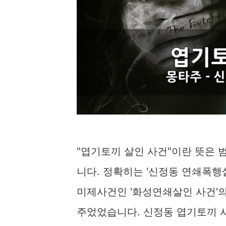
"엽기토끼 살인 사건"이란 뜻은 
니다. 정확히는 '신정동 연쇄폭행살
미제사건인 '화성연쇄살인 사건'의
주었었습니다. 신정동 엽기토끼 사