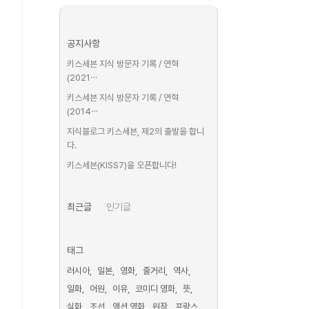
공지사항
키스세븐 지식 방문자 기록 / 연혁
(2021⋯
키스세븐 지식 방문자 기록 / 연혁
(2014⋯
지식블로그 키스세븐, 제2의 출발을 합니
다.
키스세븐(KISS7)을 오픈합니다!
최근글
인기글
태그
러시아
일본
영화
줄거리
역사
일화
어원
이유
코미디 영화
뜻
실화
조선
액션 영화
원작
프랑스