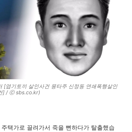
캡처 [엽기토끼 살인사건 몽타주 신정동 연쇄폭행살인
 / ⓒ sbs.co.kr)
은 주택가로 끌려가서 죽을 뻔하다가 탈출했습