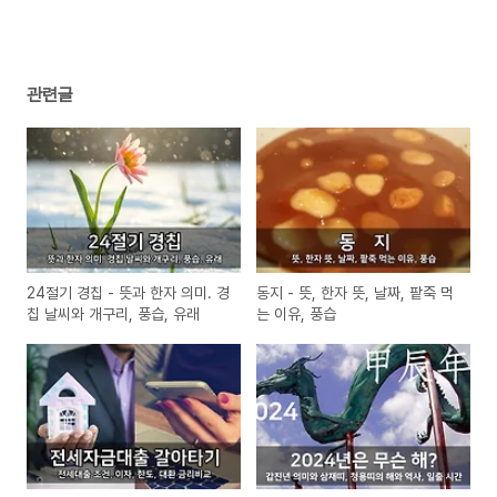
관련글
24절기 경칩 - 뜻과 한자 의미. 경
동지 - 뜻, 한자 뜻, 날짜, 팥죽 먹
칩 날씨와 개구리, 풍습, 유래
는 이유, 풍습