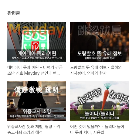
관련글
메이데이 뜻과 어원 - 비행기 긴급
도량발호 뜻 유래 정보 - 올해의
조난 신호 Mayday 선언과 팬팬
사자성어. 의미와 한자
차이
위증교사란 뜻과 처벌, 형량 - 위
어떤 것이 맞을까? - 늘리다 늘이
증교사죄 소명의 해석
다 뜻과 차이, 사용법