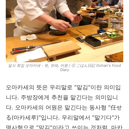
일식 회집 오마카세 - 뜻, 유래, 어원 / ⓒ ごはん日記 Gohan's Food
Diary
오마카세의 뜻은 우리말로 "맡김"이란 의미입
니다. 주방장에게 추천을 맡긴다는 의미입니
다. 오마카세의 어원은 맡긴다는 동사형 "任せ
る(마카세루)"입니다. 우리말에서 "맡기다"가
명사형으로 "맡김"이라고 쓰이는 것처럼, 마카