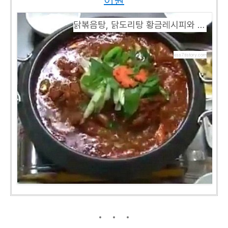
닭볶음탕, 닭도리탕 황금레시피와 우리말 어원
kiss7.tistory.com