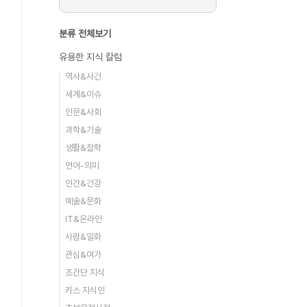
분류 전체보기
유용한 지식 칼럼
역사&사건
세계&이슈
인문&사회
과학&기술
생활&잡학
언어-의미
인간&건강
예술&문화
IT&온라인
사람&일화
관심&여가
초간단 지식
키스 지식인