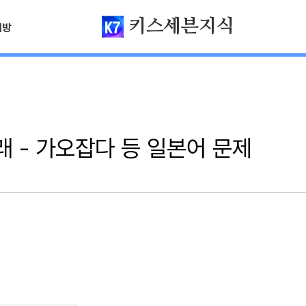
키스세븐지식
님방
래 - 가오잡다 등 일본어 문제