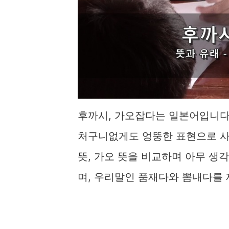
후까시, 가오잡다는 일본어입니다.
처구니없게도 엉뚱한 표현으로 사
뜻, 가오 뜻을 비교하며 아무 생
며, 우리말인 품재다와 뽐내다를