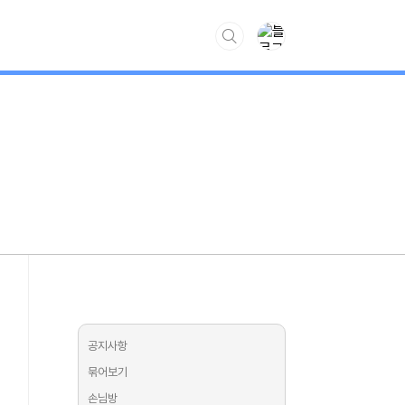
www.kiss7.kr
공지사항
묶어보기
손님방