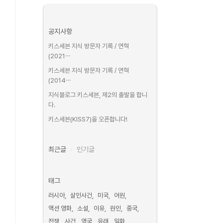
공지사항
키스세븐 지식 방문자 기록 / 연혁
(2021⋯
키스세븐 지식 방문자 기록 / 연혁
(2014⋯
지식블로그 키스세븐, 제2의 출발을 합니
다.
키스세븐(KISS7)을 오픈합니다!
최근글
인기글
태그
러시아
살인사건
미국
어원
액션 영화
소설
이유
원인
중국
전쟁
사건
영국
유래
일화