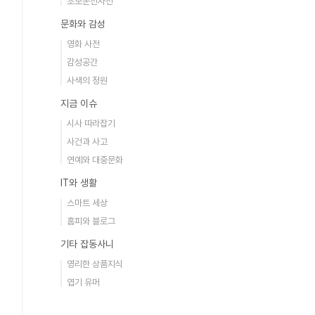
초보운전사전
문화와 감성
영화 사전
감성공간
사색의 정원
지금 이슈
시사 따라잡기
사건과 사고
연예와 대중문화
IT와 생활
스마트 세상
홈피와 블로그
기타 잡동사니
영리한 상품지식
엽기 유머