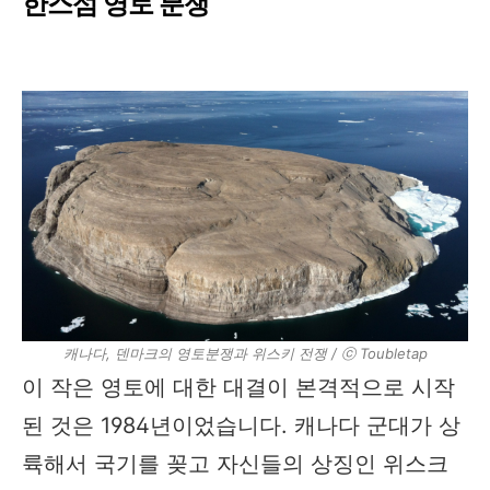
한스섬 영토 분쟁
캐나다, 덴마크의 영토분쟁과 위스키 전쟁 / ⓒ Toubletap
이 작은 영토에 대한 대결이 본격적으로 시작
된 것은 1984년이었습니다. 캐나다 군대가 상
륙해서 국기를 꽂고 자신들의 상징인 위스크