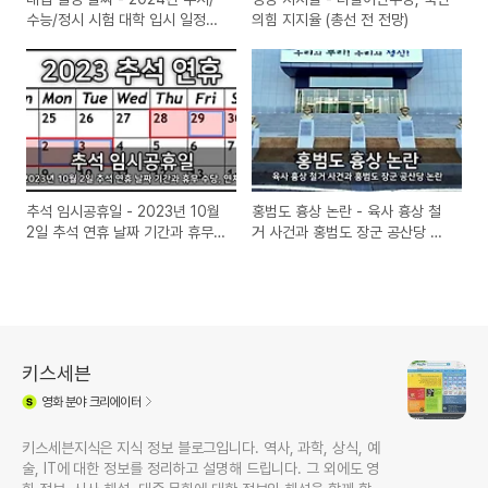
수능/정시 시험 대학 입시 일정과
의힘 지지율 (총선 전 전망)​
기간 정리
추석 임시공휴일 - 2023년 10월
홍범도 흉상 논란 - 육사 흉상 철
2일 추석 연휴 날짜 기간과 휴무
거 사건과 홍범도 장군 공산당 논
수당, 연차
란
키스세븐
영화
분야 크리에이터
키스세븐지식은 지식 정보 블로그입니다. 역사, 과학, 상식, 예
술, IT에 대한 정보를 정리하고 설명해 드립니다. 그 외에도 영