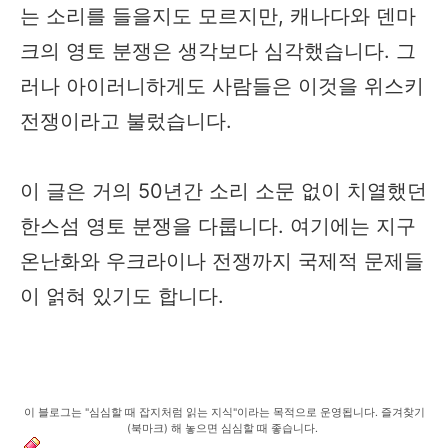
는 소리를 들을지도 모르지만, 캐나다와 덴마
크의 영토 분쟁은 생각보다 심각했습니다. 그
러나 아이러니하게도 사람들은 이것을 위스키
전쟁이라고 불렀습니다.
이 글은 거의 50년간 소리 소문 없이 치열했던
한스섬 영토 분쟁을 다룹니다. 여기에는 지구
온난화와 우크라이나 전쟁까지 국제적 문제들
이 얽혀 있기도 합니다.
이 블로그는 "심심할 때 잡지처럼 읽는 지식"이라는 목적으로 운영됩니다. 즐겨찾기
(북마크) 해 놓으면 심심할 때 좋습니다.