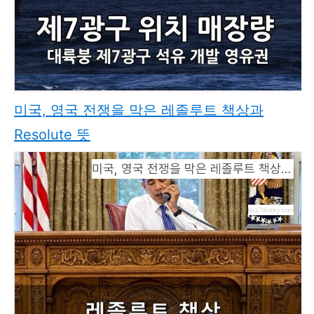
미국, 영국 전쟁을 막은 레졸루트 책상과
Resolute 뜻
미국, 영국 전쟁을 막은 레졸루트 책상과 Resolute 뜻
kiss7.tistory.com