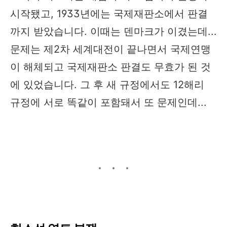
시작됐고, 1933년에는 국제재판소에서 판결
까지 받았습니다. 이때는 덴마크가 이겼는데...
문제는 제2차 세계대전이 끝나면서 국제연맹
이 해체되고 국제재판소 판결도 무효가 된 것
에 있었습니다. 그 후 새 규정에서도 12해리
규정에 서로 똑같이 포함돼서 또 문제인데...