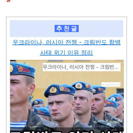
추 천 글
우크라이나, 러시아 전쟁 - 크림반도 합병
사태 위기 이유 정리
우크라이나, 러시아 전쟁 - 크림반도 합병 사태 위기 이유 정리
kiss7.tistory.com