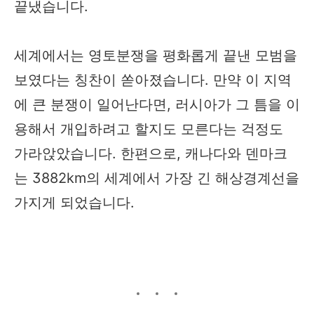
끝냈습니다.
세계에서는 영토분쟁을 평화롭게 끝낸 모범을
보였다는 칭찬이 쏟아졌습니다. 만약 이 지역
에 큰 분쟁이 일어난다면, 러시아가 그 틈을 이
용해서 개입하려고 할지도 모른다는 걱정도
가라앉았습니다. 한편으로, 캐나다와 덴마크
는 3882km의 세계에서 가장 긴 해상경계선을
가지게 되었습니다. ​