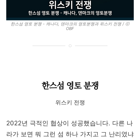
한스섬 영토 분쟁 - 캐나다, 덴마크의 영토분쟁과 위스키 전쟁 / ⓒ
OBF
한스섬 영토 분쟁
위스키 전쟁
2022년 극적인 협상이 성공했습니다. 다른 나
라가 보면 뭐 그런 섬 하나 가지고 그 난리였냐