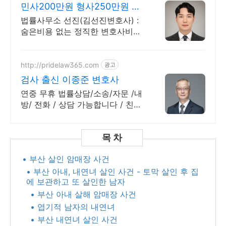
민사200만원 형사250만원 변
호사선임비용 수임료 정찰제
법률사무소 선진(김선진변호사) :
숨은비용 없는 정직한 변호사비용,
수임료 정찰제 정직한 변호사, 합
리적인 가성비로 최고의 결과를 만
나보세요.
http://pridelaw365.com
광고
검사 출신 이종준 변호사
연중 무휴 법률상담/소송/자문 /내
방/ 전화 / 상담 가능합니다 / 친절
상담!
• 부산 살인 암매장 사건
• 부산 아내, 내연녀 살인 사건 - 토막 살인 후 집
에 보관하고 또 살인한 남자
• 부산 아내 살해 암매장 사건
• 엽기적 남자의 내연녀
• 부산 내연녀 살인 사건