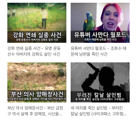
강화 연쇄 실종 사건 - 유명 운동
유튜버 사만다 월포드 - 조회수 때
선수 아버지의 강화도 살인 사건
문에 남편을 죽인 사건
부산 의사 암매장사건 - 부산 금정
세 여자를 죽인 살인범 - 부러진
구 의사 살해 후 암매장, 시신을
칼날 살인범 (사이코패스 고위험
다시 꺼낸 엽기 사건
군)