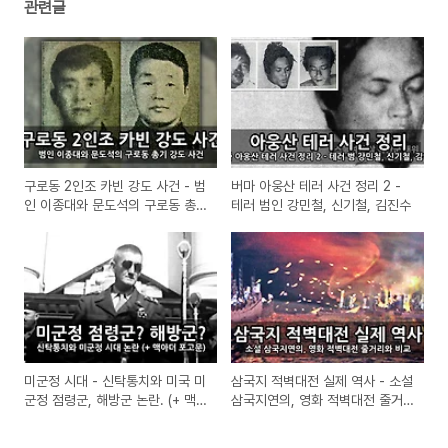
관련글
구로동 2인조 카빈 강도 사건 - 범
버마 아웅산 테러 사건 정리 2 -
인 이종대와 문도석의 구로동 총
테러 범인 강민철, 신기철, 김진수
기 강도 사건
미군정 시대 - 신탁통치와 미국 미
삼국지 적벽대전 실제 역사 - 소설
군정 점령군, 해방군 논란. (+ 맥
삼국지연의, 영화 적벽대전 줄거
아더 포고문)
리와 비교