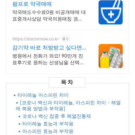
팜프로 약국매매
약국매도수수료0원 비공개매매 대
표중개사상담 약국의원매칭 권리
금상담 중대형약국 전문
https://doctornow.co.kr
광고
감기약 바로 처방받고 싶다면
365일 24시간 진료가능
병원에서 전화가 와요! 90만개 진
료후기로 원하는 선생님을 선택해
요!
• 타이레놀 아스피린 차이
• [코로나 백신과 타이레놀, 아스피린 차이 - 해열
제 복용 방법과 부작용]
• 코로나 백신 접종 후 해열진통제
• 타이레놀 효능과 부작용
• 아스피린 효능과 부작용