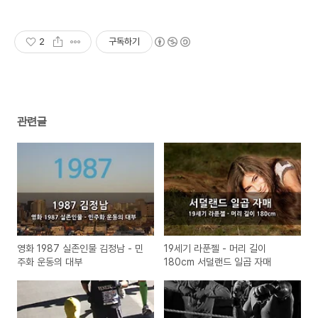
2
구독하기
관련글
영화 1987 실존인물 김정남 - 민
19세기 라푼젤 - 머리 길이
주화 운동의 대부
180cm 서덜랜드 일곱 자매