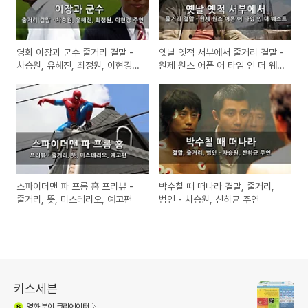
영화 이장과 군수 줄거리 결말 -
옛날 옛적 서부에서 줄거리 결말 -
차승원, 유해진, 최정원, 이현경
원제 원스 어폰 어 타임 인 더 웨
주연
스트
스파이더맨 파 프롬 홈 프리뷰 -
박수칠 때 떠나라 결말, 줄거리,
줄거리, 뜻, 미스테리오, 예고편
범인 - 차승원, 신하균 주연
키스세븐
영화
분야 크리에이터