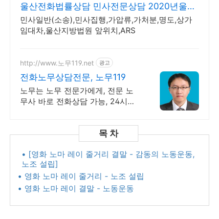
울산전화법률상담 민사전문상담 2020년울산
반천산업단지승소
민사일반(소송),민사집행,가압류,가처분,명도,상가
임대차,울산지방법원 앞위치,ARS
http://www.노무119.net
광고
전화노무상담전문, 노무119
노무는 노무 전문가에게, 전문 노
무사 바로 전화상담 가능, 24시간
대기 중.
• [영화 노마 레이 줄거리 결말 - 감동의 노동운동,
노조 설립]
• 영화 노마 레이 줄거리 - 노조 설립
• 영화 노마 레이 결말 - 노동운동