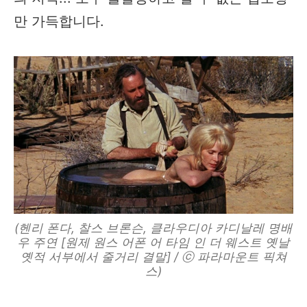
만 가득합니다.
(헨리 폰다, 찰스 브론슨, 클라우디아 카디날레 명배
우 주연 [원제 원스 어폰 어 타임 인 더 웨스트 옛날
옛적 서부에서 줄거리 결말] / ⓒ 파라마운트 픽쳐
스)