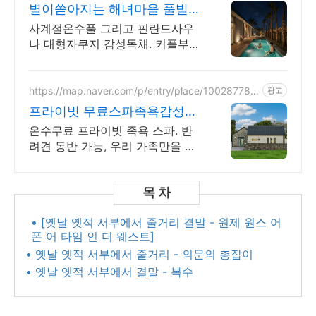
별이쏟아지는 해녀마을 풀빌라
르세라핌도 다녀간 감성풀빌라
사계절온수풀 그리고 핀란드사우
나 대형자쿠지 감성독채. 커플부터
대가족까지 힐링숙소 여행피로 녹
이는 온수풀과 스파, 불멍.제주해
녀마을 돌담길 속에서느끼는 온전
https://map.naver.com/p/entry/place/100287782
광고
8
한휴식
프라이빗 무료스파족욕감성숙
소 제주 돌담감성, 반려견 환영
온수무료 프라이빗 족욕 스파. 반
려견 동반 가능, 우리 가족만을 위
한 힐링공간. 제주 이주 10년차 부
부가 직접 짓고 꾸민 정성 가득 감
성 스테이, 야외 바베큐
• [옛날 옛적 서부에서 줄거리 결말 - 원제 원스 어
폰 어 타임 인 더 웨스트]
• 옛날 옛적 서부에서 줄거리 - 의문의 총잡이
• 옛날 옛적 서부에서 결말 - 복수