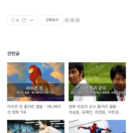
6
구독하기
관련글
라이온 킹 줄거리 결말 - 애니메이
영화 이장과 군수 줄거리 결말 -
션 영화 '94
차승원, 유해진, 최정원, 이현경
주연