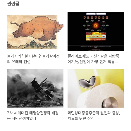
관련글
불가사리? 불가살이? 불가살이전
플레이보이誌 - 신기술은 사람죽
의 유래와 전설
이기/성산업에 가장 먼저 적용된
다
2차 세계대전 태평양전쟁의 배경
과민성대장증후군의 원인과 증상,
은 자원전쟁이었다
치료를 위한 상식