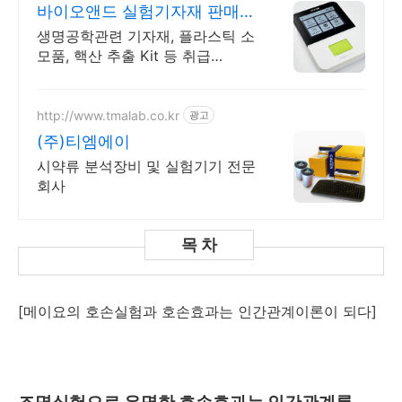
바이오앤드 실험기자재 판매
플라스틱 소모품 및 추출키트
생명공학관련 기자재, 플라스틱 소
모품, 핵산 추출 Kit 등 취급
Allsheng, Anvajo, GMB, Tiangen,
LongGene
http://www.tmalab.co.kr
광고
(주)티엠에이
시약류 분석장비 및 실험기기 전문
회사
[메이요의 호손실험과 호손효과는 인간관계이론이 되다]