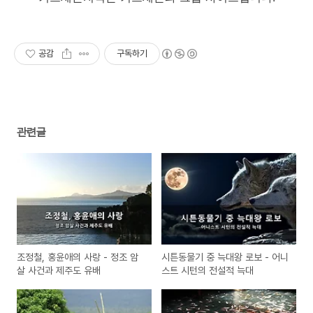
공감
구독하기
관련글
조정철, 홍윤애의 사랑 - 정조 암
시튼동물기 중 늑대왕 로보 - 어니
살 사건과 제주도 유배
스트 시턴의 전설적 늑대