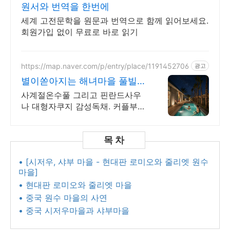
원서와 번역을 한번에
세계 고전문학을 원문과 번역으로 함께 읽어보세요.
회원가입 없이 무료로 바로 읽기
https://map.naver.com/p/entry/place/1191452706
광고
별이쏟아지는 해녀마을 풀빌라
르세라핌도 다녀간 감성풀빌라
사계절온수풀 그리고 핀란드사우
나 대형자쿠지 감성독채. 커플부터
대가족까지 힐링숙소 여행피로 녹
이는 온수풀과 스파, 불멍.제주해
녀마을 돌담길 속에서느끼는 온전
한휴식
• [시저우, 샤부 마을 - 현대판 로미오와 줄리엣 원수
마을]
• 현대판 로미오와 줄리엣 마을
• 중국 원수 마을의 사연
• 중국 시저우마을과 샤부마을