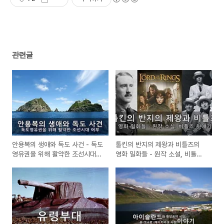
관련글
안용복의 생애와 독도 사건 - 독도
톨킨의 반지의 제왕과 비틀즈의
영유권을 위해 활약한 조선시대
영화 일화들 - 원작 소설, 비틀즈
어부
뒷얘기