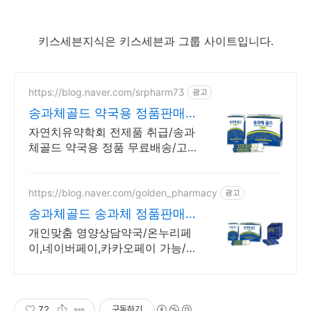
키스세븐지식은 키스세븐과 그룹 사이트입니다.
https://blog.naver.com/srpharm73
광고
송과체골드 약국용 정품판매
송과체골드 체질별 증상별상담
자연치유약학회 전제품 취급/송과
체골드 약국용 정품 무료배송/고객
맞춤형 친절상담
https://blog.naver.com/golden_pharmacy
광고
송과체골드 송과체 정품판매처
무료 당일배송/24시간 상담
개인맞춤 영양상담약국/온누리페
이,네이버페이,카카오페이 가능/오
픈채팅 통화 문의
72
구독하기