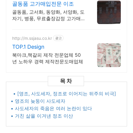
골동품 고가매입전문 이조
골동품, 고서화, 동양화, 서양화, 도
자기, 병풍, 무료출장감정 고가매
입 전문
http://m.ssjasu.co.kr
광고
TOP.1 Design
북마크,책갈피 제작 전문업체 50
년 노하우 경력 제작전문도매업체
• [영조, 사도세자, 정조로 이어지는 뒤주의 비극]
• 영조의 늦둥이 사도세자
• 사도세자의 죽음은 여러 논란이 있다
• 거친 삶을 이겨낸 정조 이산