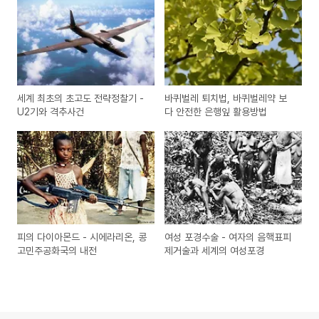
세계 최초의 초고도 전략정찰기 -
바퀴벌레 퇴치법, 바퀴벌레약 보
U2기와 격추사건
다 안전한 은행잎 활용방법
피의 다이아몬드 - 시에라리온, 콩
여성 포경수술 - 여자의 음핵표피
고민주공화국의 내전
제거술과 세계의 여성포경