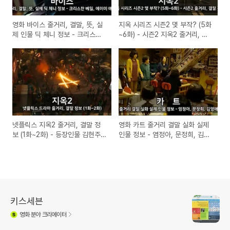
영화 바이스 줄거리, 결말, 뜻, 실
지옥 시리즈 시즌2 몇 부작? (5화
제 인물 딕 체니 정보 - 크리스찬
~6화) - 시즌2 지옥2 줄거리, 결
베일, 에이미 애덤스
말 정보
넷플릭스 지옥2 줄거리, 결말 정
영화 카트 줄거리 결말 실화 실제
보 (1화~2화) - 등장인물 김현주,
인물 정보 - 염정아, 문정희, 김영
김신록, 문소리
애 출연
키스세븐
영화
분야 크리에이터