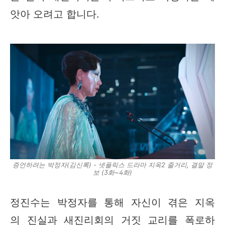
앗아 오려고 합니다.
증언하려는 박정자(김신록) - 넷플릭스 드라마 지옥2 줄거리, 결말 정
보 (3화~4화)
정진수는 박정자를 통해 자신이 겪은 지옥
의 진실과 새진리회의 거짓 교리를 폭로하