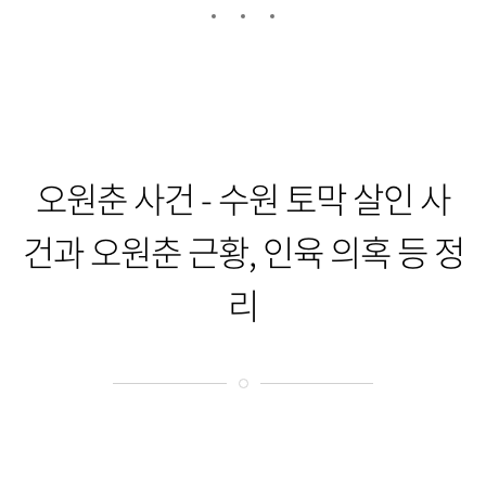
오원춘 사건 - 수원 토막 살인 사
건과 오원춘 근황, 인육 의혹 등 정
리