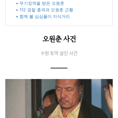
• 무기징역을 받은 오원춘
• 112 경찰 충격과 오원춘 근황
• 함께 볼 심심풀이 지식거리
오원춘 사건
수원 토막 살인 사건