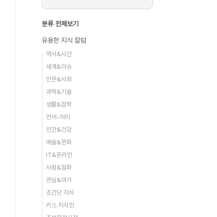
분류 전체보기
유용한 지식 칼럼
역사&사건
세계&이슈
인문&사회
과학&기술
생활&잡학
언어-의미
인간&건강
예술&문화
IT&온라인
사람&일화
관심&여가
초간단 지식
키스 지식인