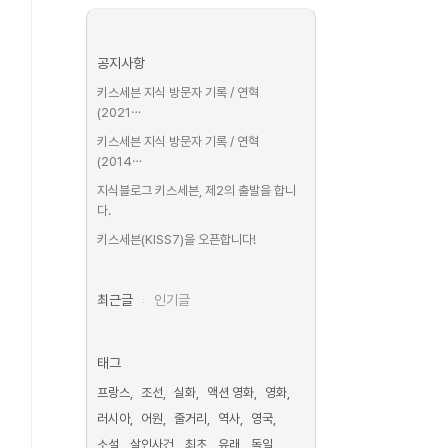
공지사항
키스세븐 지식 방문자 기록 / 연혁
(2021⋯
키스세븐 지식 방문자 기록 / 연혁
(2014⋯
지식블로그 키스세븐, 제2의 출발을 합니
다.
키스세븐(KISS7)을 오픈합니다!
최근글
인기글
태그
프랑스
조선
실화
액션 영화
영화
러시아
어원
줄거리
역사
영국
소설
살인사건
최초
유래
독일