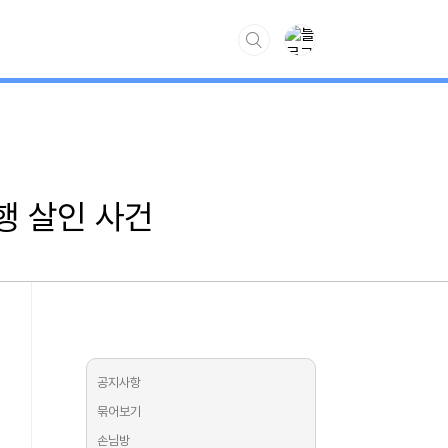
www.kiss7.kr
행 살인 사건
공지사항
묶어보기
손님방