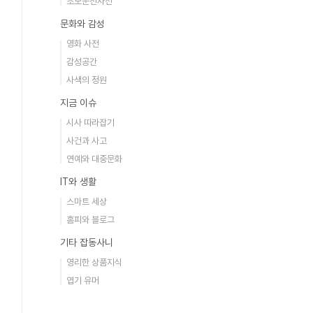
초보운전사전
문화와 감성
영화 사전
감성공간
사색의 정원
지금 이슈
시사 따라잡기
사건과 사고
연예와 대중문화
IT와 생활
스마트 세상
홈피와 블로그
기타 잡동사니
영리한 상품지식
엽기 유머