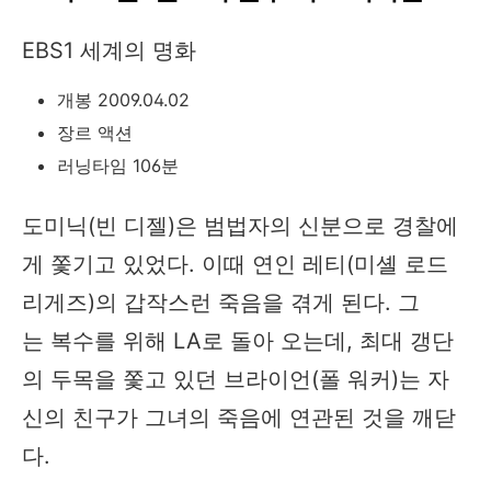
EBS1 세계의 명화
개봉 2009.04.02
장르 액션
러닝타임 106분
도미닉(빈 디젤)은 범법자의 신분으로 경찰에
게 쫓기고 있었다. 이때 연인 레티(미셸 로드
리게즈)의 갑작스런 죽음을 겪게 된다. 그
는 복수를 위해 LA로 돌아 오는데, 최대 갱단
의 두목을 쫓고 있던 브라이언(폴 워커)는 자
신의 친구가 그녀의 죽음에 연관된 것을 깨닫
다.