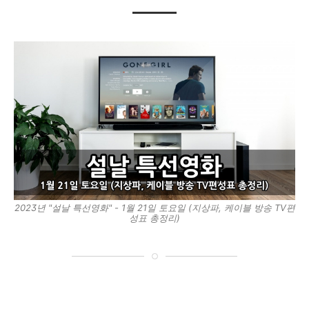
2023년 "설날 특선영화" - 1월 21일 토요일 (지상파, 케이블 방송 TV편
성표 총정리)