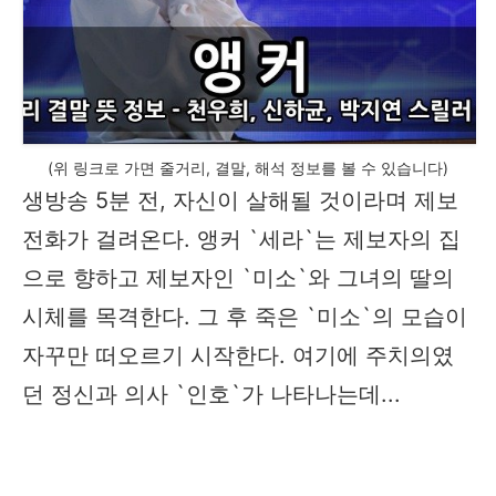
(위 링크로 가면 줄거리, 결말, 해석 정보를 볼 수 있습니다)
생방송 5분 전, 자신이 살해될 것이라며 제보
전화가 걸려온다. 앵커 `세라`는 제보자의 집
으로 향하고 제보자인 `미소`와 그녀의 딸의
시체를 목격한다. 그 후 죽은 `미소`의 모습이
자꾸만 떠오르기 시작한다. 여기에 주치의였
던 정신과 의사 `인호`가 나타나는데...