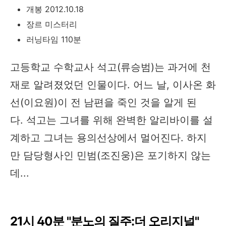
개봉 2012.10.18
장르 미스터리
러닝타임 110분
고등학교 수학교사 석고(류승범)는 과거에 천
재로 알려졌었던 인물이다. 어느 날, 이사온 화
선(이요원)이 전 남편을 죽인 것을 알게 된
다. 석고는 그녀를 위해 완벽한 알리바이를 설
계하고 그녀는 용의선상에서 멀어진다. 하지
만 담당형사인 민범(조진웅)은 포기하지 않는
데...
21시 40분 "분노의 질주:더 오리지널"