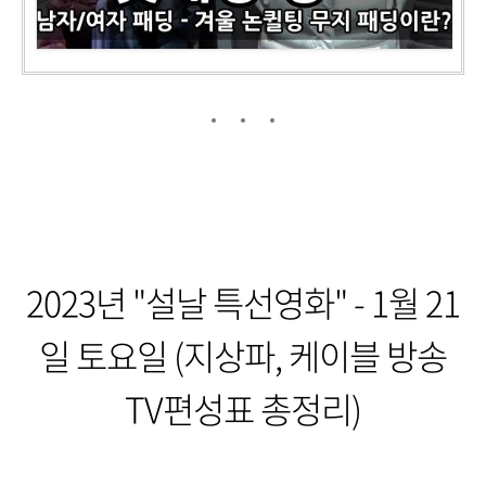
2023년 "설날 특선영화" - 1월 21
일 토요일 (지상파, 케이블 방송
TV편성표 총정리)