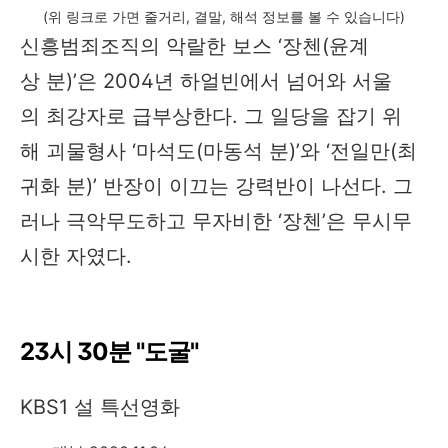
(위 링크로 가면 줄거리, 결말, 해석 정보를 볼 수 있습니다)
신흥범죄조직의 악랄한 보스 ‘장첸(윤계
상 분)’은 2004년 하얼빈에서 넘어와 서울
의 최강자로 급부상한다. 그 일당을 잡기 위
해 괴물형사 ‘마석도(마동석 분)’와 ‘전일만(최
귀화 분)’ 반장이 이끄는 강력반이 나선다. 그
러나 극악무도하고 무자비한 ‘장첸’은 무시무
시한 자였다.
23시 30분 "도굴"
KBS1 설 특선영화