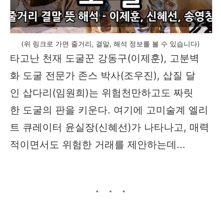
(위 링크로 가면 줄거리, 결말, 해석 정보를 볼 수 있습니다)
타고난 천재 도굴꾼 강동구(이제훈), 고분벽
화 도굴 전문가 존스 박사(조우진), 삽질 달
인 삽다리(임원희)는 위험천만하고도 짜릿
한 도굴의 판을 키운다. 여기에 고미술계 엘리
트 큐레이터 윤실장(신혜선)가 나타나고, 매력
적이면서도 위험한 거래를 제안하는데...