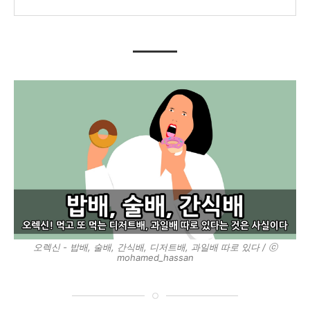
오렉신 - 밥배, 술배, 간식배, 디저트배, 과일배 따로 있다 / ⓒ
mohamed_hassan