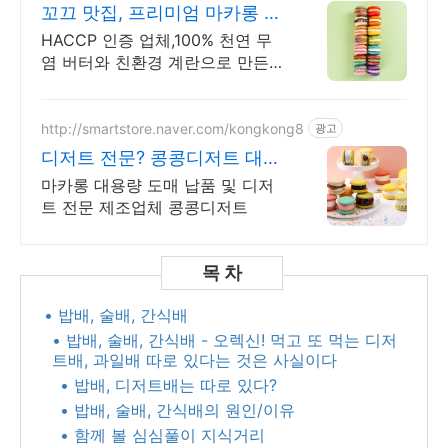
꼬끄 맛집, 프리미엄 마카롱 백
화점 직영매장 입점 업체
HACCP 인증 업체,100% 천연 무
염 버터와 친환경 계란으로 만든
수제 마카롱
http://smartstore.naver.com/kongkong8
광고
디저트 전문? 콩콩디저트 대량
주문 및 도매 납품
마카롱 대용량 도매 납품 및 디저
트 전문 제조업체 콩콩디저트
• 밥배, 술배, 간식배
• 밥배, 술배, 간식배 - 오렉신! 먹고 또 먹는 디저
트배, 과일배 따로 있다는 것은 사실이다​
• 밥배, 디저트배는 따로 있다? ​
• 밥배, 술배, 간식배의 원인/이유
• 함께 볼 심심풀이 지식거리