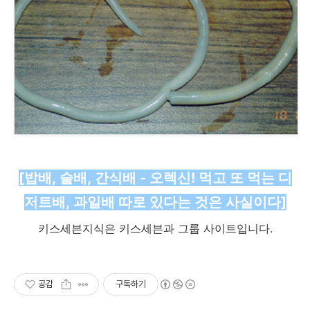
[밥배, 술배, 간식배 - 오렉신! 먹고 또 먹는 디
저트배, 과일배 따로 있다는 것은 사실이다​]
키스세븐지식은 키스세븐과 그룹 사이트입니다.
공감
구독하기