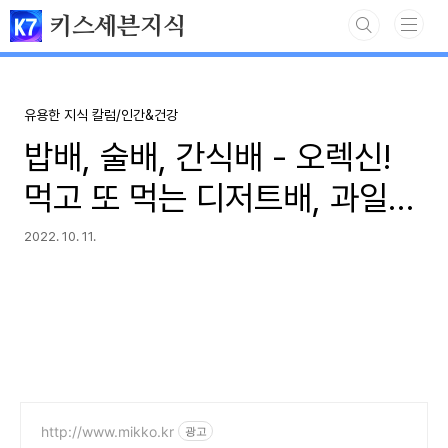
본문 바로가기
키스세븐지식
유용한 지식 칼럼/인간&건강
밥배, 술배, 간식배 - 오렉신!
먹고 또 먹는 디저트배, 과일배
따로 있다는 것은 사실이다​
2022. 10. 11.
http://www.mikko.kr
광고