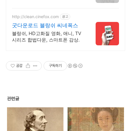
간편 회원가입 이벤트, 높은 싱크
로율
http://clean.cinefox.com
광고
굿다운로드 블랑쉬 씨네폭스
블랑쉬, HD고화질 영화, 애니, TV
시리즈 합법다운, 스마트폰 감상.
공감
구독하기
관련글