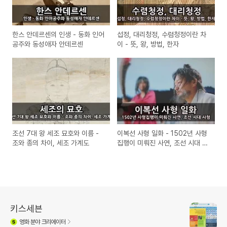
한스 안데르센의 인생 - 동화 인어
섭정, 대리청정, 수렴청정이란 차
공주와 동성애자 안데르센
이 - 뜻, 왕, 방법, 한자
조선 7대 왕 세조 묘호와 이름 -
이복선 사형 일화 - 1502년 사형
조와 종의 차이, 세조 가계도
집행이 미뤄진 사연, 조선 시대 사
형
키스세븐
영화
분야 크리에이터