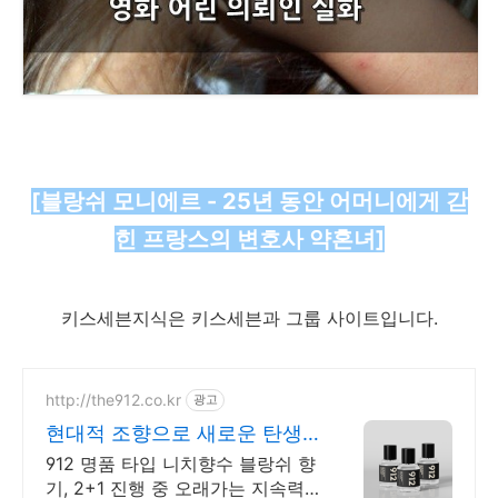
[블랑쉬 모니에르 - 25년 동안 어머니에게 갇
힌 프랑스의 변호사 약혼녀]​​
키스세븐지식은 키스세븐과 그룹 사이트입니다.
http://the912.co.kr
광고
현대적 조향으로 새로운 탄생
상품후기 100,867개
912 명품 타입 니치향수 블랑쉬 향
기, 2+1 진행 중 오래가는 지속력,