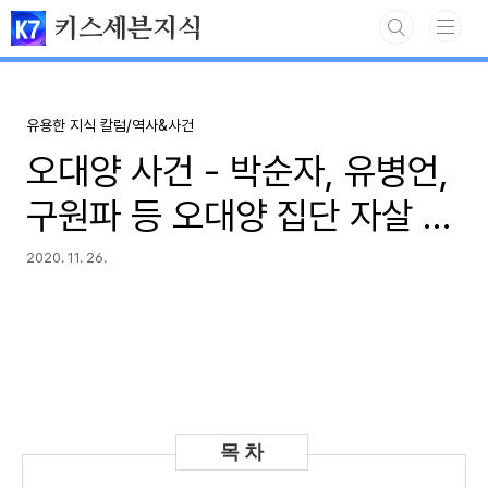
본문 바로가기
키스세븐지식
유용한 지식 칼럼/역사&사건
오대양 사건 - 박순자, 유병언,
구원파 등 오대양 집단 자살 사
건 정리
2020. 11. 26.