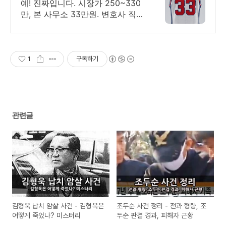
호사가 직접 작성
예! 진짜입니다. 시장가 250~330
만, 본 사무소 33만원. 변호사 직접
작성 고품질은 그대로,가격만 낮췄
습니다.
1
구독하기
관련글
김형욱 납치 암살 사건 - 김형욱은
조두순 사건 정리 - 전과 형량, 조
어떻게 죽었나? 미스터리
두순 판결 경과, 피해자 근황