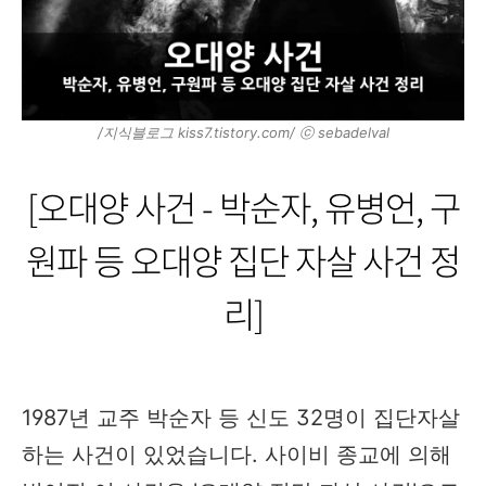
/지식블로그 kiss7.tistory.com/ ⓒ sebadelval
[오대양 사건 - 박순자, 유병언, 구
원파 등 오대양 집단 자살 사건 정
리]
1987년 교주 박순자 등 신도 32명이 집단자살
하는 사건이 있었습니다. 사이비 종교에 의해