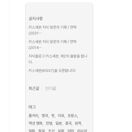
공지사항
키스세븐 지식 방문자 기록 / 연혁
(2021⋯
키스세븐 지식 방문자 기록 / 연혁
(2014⋯
지식블로그 키스세븐, 제2의 출발을 합니
다.
키스세븐(KISS7)을 오픈합니다!
최근글
인기글
태그
줄거리
영국
뜻
이유
프랑스
액션 영화
전쟁
일본
중국
원작
일화
독일
조선
실화
어원
러시아