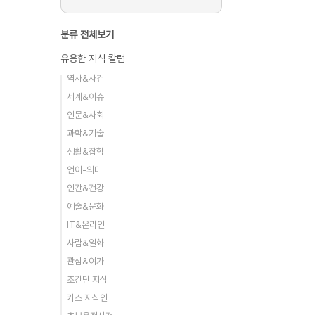
분류 전체보기
유용한 지식 칼럼
역사&사건
세계&이슈
인문&사회
과학&기술
생활&잡학
언어-의미
인간&건강
예술&문화
IT&온라인
사람&일화
관심&여가
초간단 지식
키스 지식인