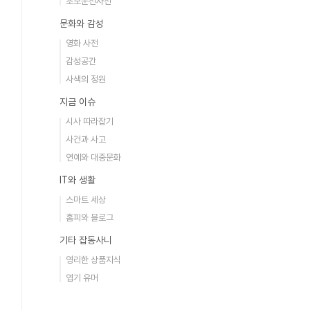
초보운전사전
문화와 감성
영화 사전
감성공간
사색의 정원
지금 이슈
시사 따라잡기
사건과 사고
연예와 대중문화
IT와 생활
스마트 세상
홈피와 블로그
기타 잡동사니
영리한 상품지식
엽기 유머