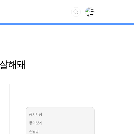
www.kiss7.kr
 살해돼
공지사항
묶어보기
손님방