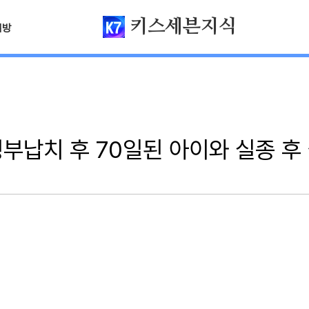
키스세븐지식
님방
청부납치 후 70일된 아이와 실종 후