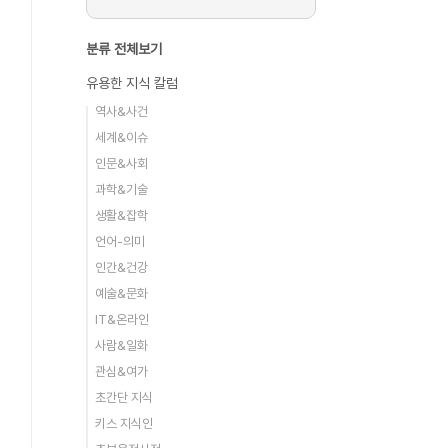
분류 전체보기
유용한 지식 칼럼
역사&사건
세계&이슈
인문&사회
과학&기술
생활&잡학
언어-의미
인간&건강
예술&문화
IT&온라인
사람&일화
관심&여가
초간단 지식
키스 지식인