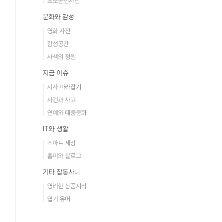
초보운전사전
문화와 감성
영화 사전
감성공간
사색의 정원
지금 이슈
시사 따라잡기
사건과 사고
연예와 대중문화
IT와 생활
스마트 세상
홈피와 블로그
기타 잡동사니
영리한 상품지식
엽기 유머