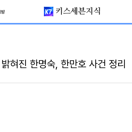
키스세븐지식
님방
 밝혀진 한명숙, 한만호 사건 정리