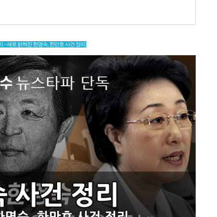
리 - 새로 밝혀진 한명숙, 한만호 사건 정리]