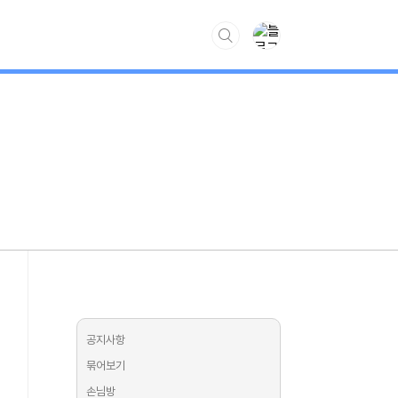
www.kiss7.kr
공지사항
묶어보기
손님방