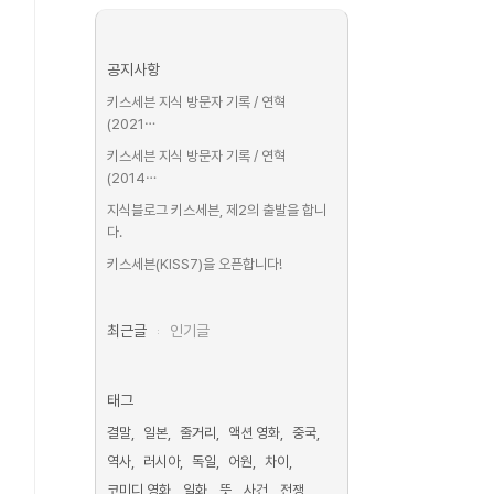
공지사항
키스세븐 지식 방문자 기록 / 연혁
(2021⋯
키스세븐 지식 방문자 기록 / 연혁
(2014⋯
지식블로그 키스세븐, 제2의 출발을 합니
다.
키스세븐(KISS7)을 오픈합니다!
최근글
인기글
태그
결말
일본
줄거리
액션 영화
중국
역사
러시아
독일
어원
차이
코미디 영화
일화
뜻
사건
전쟁