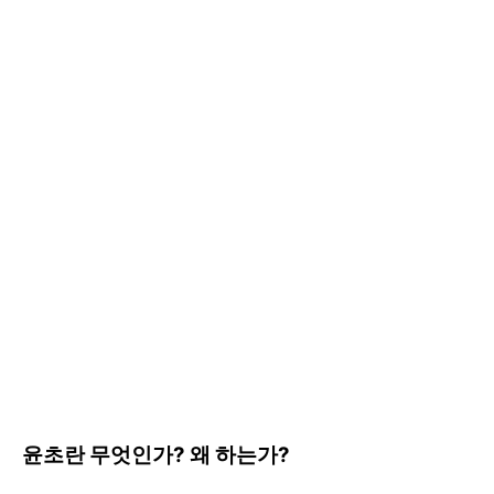
윤초란 무엇인가? 왜 하는가?