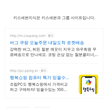
키스세븐지식은 키스세븐과 그룹 사이트입니다.
http://m.coupang.com
광고
버그 쿠팡 오늘주문 내일도착 로켓배송
강력한 버그, 찌든 철분 깨끗이 지우고 와우회원 무
료배송으로 만나세요. 코팅 손상 없는 철분클리너,
철분 세정! 와우회원 무제한 무료배송으로 편리하
게.
http://pc.pping.kr
광고
행복쇼핑 컴퓨터 특가 믿을수
있는 100% 매매보호
조립PC도 행복쇼핑에서 가격비교
하고 구매하자! 믿을수있는 100%
매매보호 전문가의 실시간 조립PC
상담도 받고, 행복쇼핑 특가 상품
도 지금 만나 보세요