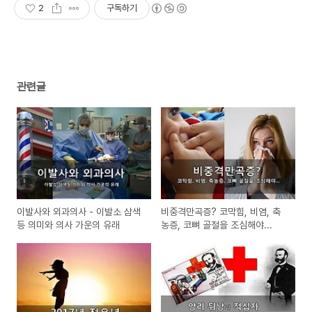
2
구독하기
관련글
이발사와 외과의사 - 이발소 삼색
비중격만곡증? 코막힘, 비염, 축
등 의미와 의사 가운의 유래
농증, 코뼈 골절을 조심해야...