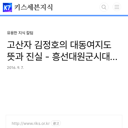
본문 바로가기
키스세븐지식
유용한 지식 칼럼
고산자 김정호의 대동여지도
뜻과 진실 - 흥선대원군시대의
지도
2016. 9. 7.
http://www.riks.or.kr
광고