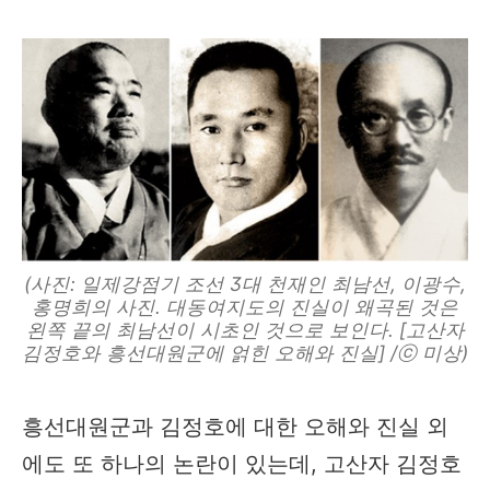
(사진: 일제강점기 조선 3대 천재인 최남선, 이광수,
홍명희의 사진. 대동여지도의 진실이 왜곡된 것은
왼쪽 끝의 최남선이 시초인 것으로 보인다. [고산자
김정호와 흥선대원군에 얽힌 오해와 진실] /ⓒ 미상)
흥선대원군과 김정호에 대한 오해와 진실 외
에도 또 하나의 논란이 있는데, 고산자 김정호