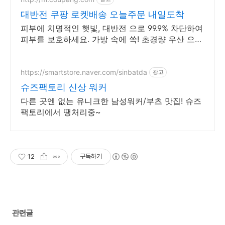
대반전 쿠팡 로켓배송 오늘주문 내일도착
피부에 치명적인 햇빛, 대반전 으로 99.9% 차단하여
피부를 보호하세요. 가방 속에 쏙! 초경량 우산 으로
언제 어디서든 비와 햇빛에 대비하세요.
https://smartstore.naver.com/sinbatda
광고
슈즈팩토리 신상 워커
다른 곳엔 없는 유니크한 남성워커/부츠 맛집! 슈즈
팩토리에서 땡처리중~
12
구독하기
관련글