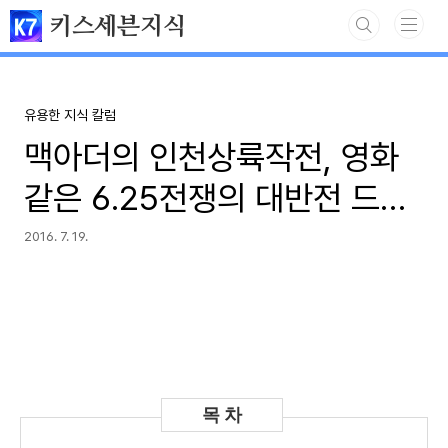
본문 바로가기
키스세븐지식
유용한 지식 칼럼
맥아더의 인천상륙작전, 영화
같은 6.25전쟁의 대반전 드라
마
2016. 7. 19.