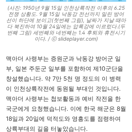
(사진: 1950년 9월 15일 인천상륙작전 이후의 6.25
전쟁 상황도. 9월 15일 낙동강 전선까지 밀린 방어
선이 하단에 보이고(첫번째 그림), 날짜가 지날 때마
다 북진하여 10월 24일에는 압록강에 이르렀다.(두
번째 그림) 세번째와 네번째는 1.4 후퇴와 휴전시기
이다. / ⓒ slideplayer.com)
맥아더 사령부는 증원군과 낙동강 방어군 일
부, 일본 주둔군 일부를 포함하여 제10군단을
창설했습니다. 약 7만 5천 명 정도의 이 병력
이 인천상륙작전에 동원될 부대인 것입니다.
맥아더 사령부는 첩보활동과 예비 작전을 한
국군에게 요청했습니다. 이에 한국 해군은 8월
18일과 20일에 덕적도와 영흥도를 점령하여
상륙부대의 길을 터놓았습니다.