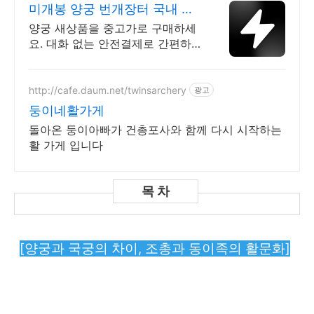
미개봉 양궁 번개장터 국내 최
대 브랜드 중고거래
양궁 새상품을 중고가로 구매하세
요. 대화 없는 안전결제로 간편하
게! 전국 각지에서 올라오는 전국
구 최다 상품 매일 10만 개 이상의
신규 상품 업로드
http://cafe.daum.net/twinsarchery
광고
둥이네활가게
돌아온 둥이아빠가 건총포사와 함께 다시 시작하는
활 가게 입니다
[양궁과 국궁의 차이, 조총과 동이족의 활문화]