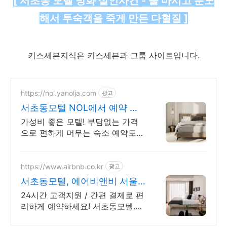
[ 서초동 모텔 방화 살인사건 - 술 마시고 분노
해서 투숙객을 죽게 만든 다혈질 ]
키스세븐지식은 키스세븐과 그룹 사이트입니다.
https://nol.yanolja.com
광고
서초동모텔 NOL에서 예약 매
일 NOL DRAW 추첨!
가성비 좋은 모텔! 부담없는 가격
으로 편하게 머무는 숙소 예약도
NOL에서!
https://www.airbnb.co.kr
광고
서초동모텔, 에어비앤비 서울
인기숙소 둘러보기
24시간 고객지원 / 간편 결제로 편
리하게 예약하세요! 서초동모텔.
전용 테라스와 바비큐 그릴이 제공