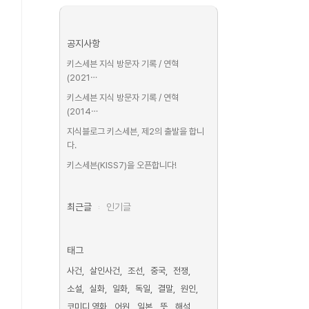
공지사항
키스세븐 지식 방문자 기록 / 연혁
(2021⋯
키스세븐 지식 방문자 기록 / 연혁
(2014⋯
지식블로그 키스세븐, 제2의 출발을 합니
다.
키스세븐(KISS7)을 오픈합니다!
최근글
인기글
태그
사건
살인사건
조선
중국
전쟁
소설
실화
일화
독일
결말
원인
코미디 영화
어원
일본
뜻
해석