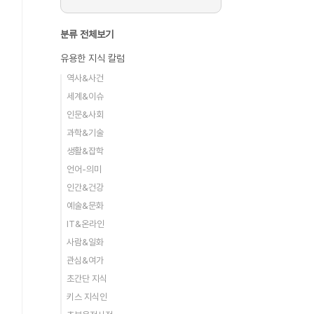
분류 전체보기
유용한 지식 칼럼
역사&사건
세계&이슈
인문&사회
과학&기술
생활&잡학
언어-의미
인간&건강
예술&문화
IT&온라인
사람&일화
관심&여가
초간단 지식
키스 지식인