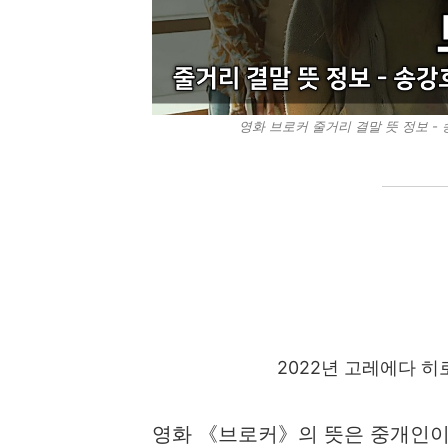
영화 브로커 줄거리 결말 뜻 정보 - 송
2022년 고레에다 히로
영화 《브로커》의 뜻은 중개인이