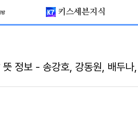
키스세븐지식
님방
뜻 정보 - 송강호, 강동원, 배두나