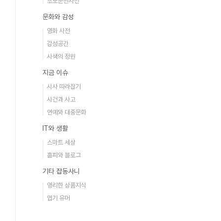
초보운전사전
문화와 감성
영화 사전
감성공간
사색의 정원
지금 이슈
시사 따라잡기
사건과 사고
연예와 대중문화
IT와 생활
스마트 세상
홈피와 블로그
기타 잡동사니
영리한 상품지식
엽기 유머