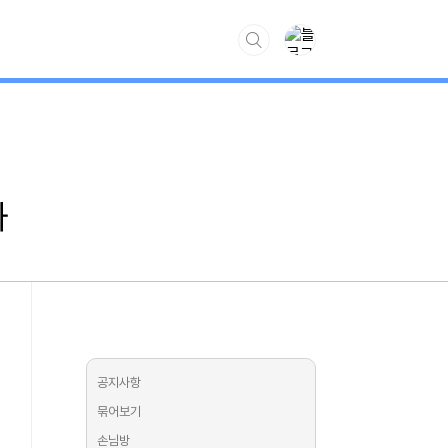
www.kiss7.kr
과
공지사항
묶어보기
손님방