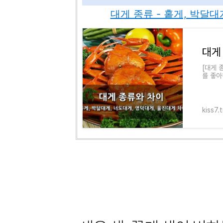
대게 종류 - 홑게, 박달
[대게 
를 좋아
다. 그
kiss7.