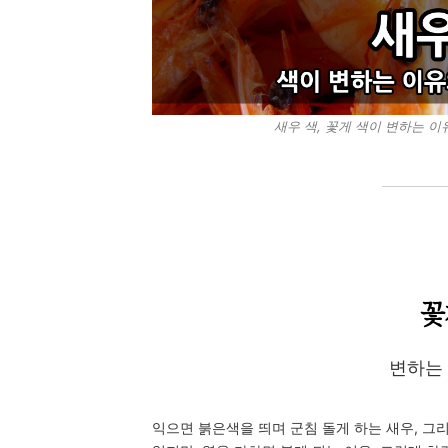
새우 색, 꽃게 색이 변하는 이유와
꽃
변하는
익으면 붉은색을 띄며 군침 돌게 하는 새우, 그