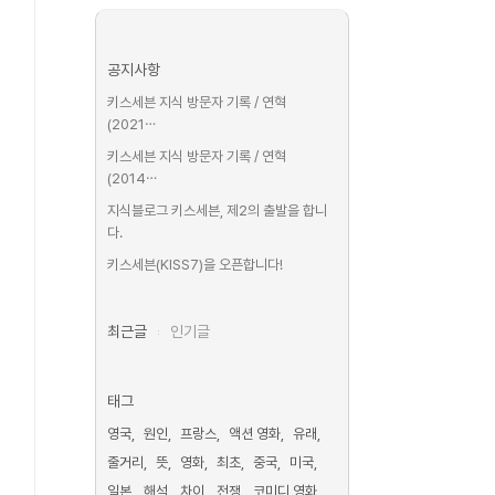
공지사항
키스세븐 지식 방문자 기록 / 연혁
(2021⋯
키스세븐 지식 방문자 기록 / 연혁
(2014⋯
지식블로그 키스세븐, 제2의 출발을 합니
다.
키스세븐(KISS7)을 오픈합니다!
최근글
인기글
태그
영국
원인
프랑스
액션 영화
유래
줄거리
뜻
영화
최초
중국
미국
일본
해석
차이
전쟁
코미디 영화