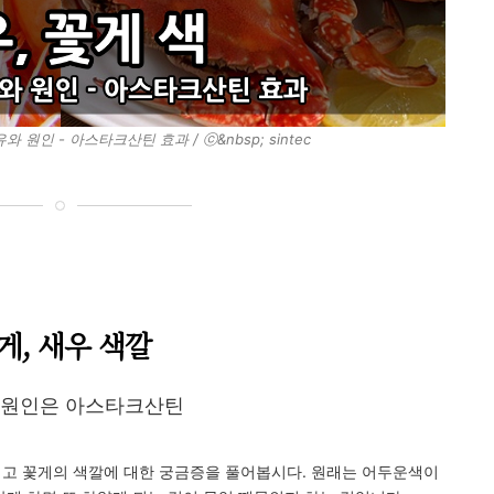
 원인 - 아스타크산틴 효과 / ⓒ&nbsp; sintec
게, 새우 색깔
 원인은 아스타크산틴
리고 꽃게의 색깔에 대한 궁금증을 풀어봅시다. 원래는 어두운색이