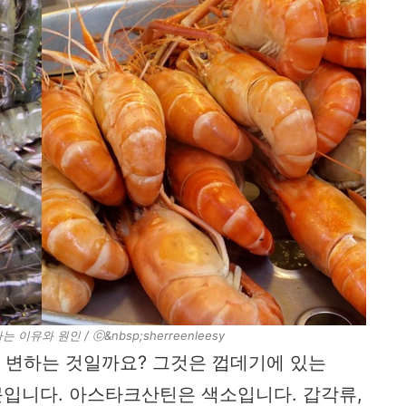
이유와 원인 / ⓒ&nbsp;sherreenleesy
이 변하는 것일까요? 그것은 껍데기에 있는
' 때문입니다. 아스타크산틴은 색소입니다. 갑각류,