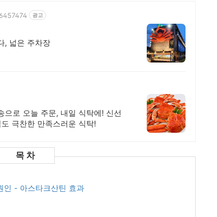
86457474
광고
다, 넓은 주차장
송으로 오늘 주문, 내일 식탁에! 신선
님도 극찬한 만족스러운 식탁!
 원인 - 아스타크산틴 효과