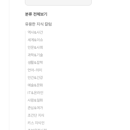
분류 전체보기
유용한 지식 칼럼
역사&사건
세계&이슈
인문&사회
과학&기술
생활&잡학
언어-의미
인간&건강
예술&문화
IT&온라인
사람&일화
관심&여가
초간단 지식
키스 지식인