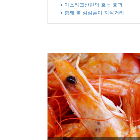
• 아스타크산틴의 효능 효과​
• 함께 볼 심심풀이 지식거리