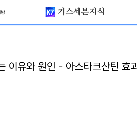
키스세븐지식
님방
하는 이유와 원인 - 아스타크산틴 효