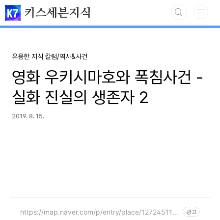
본문 바로가기
키스세븐지식
유용한 지식 칼럼/역사&사건
영화 우키시마호와 폭침사건 -
실화 진실의 생존자 2
2019. 8. 15.
https://map.naver.com/p/entry/place/127245113
광고