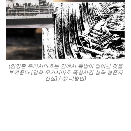
(인양된 우키시마호는 안에서 폭발이 일어난 것을
보여준다 [영화 우키시마호 폭침사건 실화 생존자
진실] / ⓒ 리병만)