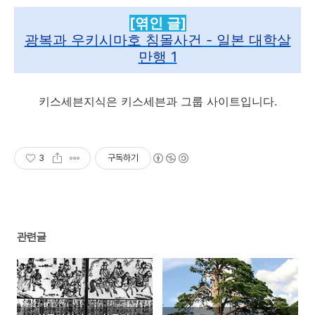
[엮인 글]
광복과 우키시마호 침몰사건 - 일본 대학살
만행 1
키스세븐지식은 키스세븐과 그룹 사이트입니다.
3
구독하기
관련글