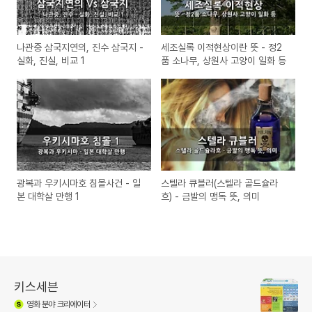
나관중 삼국지연의, 진수 삼국지 -
세조실록 이적현상이란 뜻 - 정2
실화, 진실, 비교 1
품 소나무, 상원사 고양이 일화 등
광복과 우키시마호 침몰사건 - 일
스텔라 큐블러(스텔라 골드슐라
본 대학살 만행 1
흐) - 금발의 맹독 뜻, 의미
키스세븐
영화
분야 크리에이터