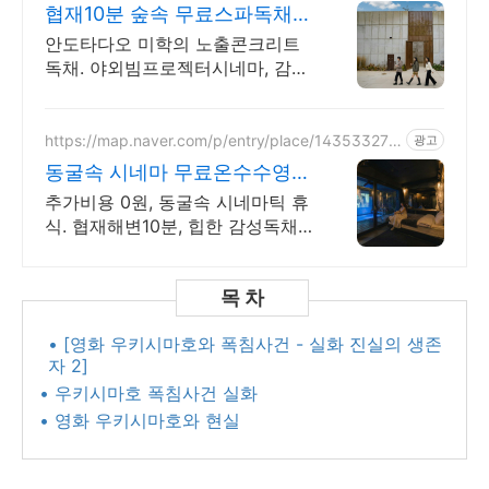
4
협재10분 숲속 무료스파독채
퀸침대 2개 가족/커플 독채
안도타다오 미학의 노출콘크리트
독채. 야외빔프로젝터시네마, 감성
불멍, 무료야외스파 퀸침대2개 여
유로운 숙면. 프리미엄 오베스 어
메니티, 캡슐커피완비. 먼지없는
https://map.naver.com/p/entry/place/143533273
광고
1
청결
동굴속 시네마 무료온수수영장
독특하고 아늑한 나만의아지트
추가비용 0원, 동굴속 시네마틱 휴
식. 협재해변10분, 힙한 감성독채,
무료바베큐 감성독채,동굴의 아늑
함 풀사이드 시네마의 낭만. 잊지
못할 태교여행&커플여행의 완성
• [영화 우키시마호와 폭침사건 - 실화 진실의 생존
자 2]​
• 우키시마호 폭침사건 실화
• 영화 우키시마호와 현실