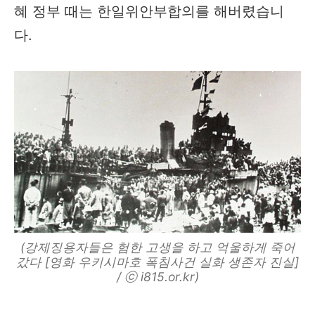
혜 정부 때는 한일위안부합의를 해버렸습니
다.
(강제징용자들은 험한 고생을 하고 억울하게 죽어
갔다 [영화 우키시마호 폭침사건 실화 생존자 진실]
/ ⓒ i815.or.kr)