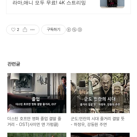
라마,애니 모두 무료! 4K 스트리밍
2
구독하기
관련글
더스틴 호프만 영화 졸업 결말 줄
군도:민란의 시대 줄거리 결말 뜻
거리 - OST(사이먼 앤 가펑클)
- 하정우, 강동원 주연