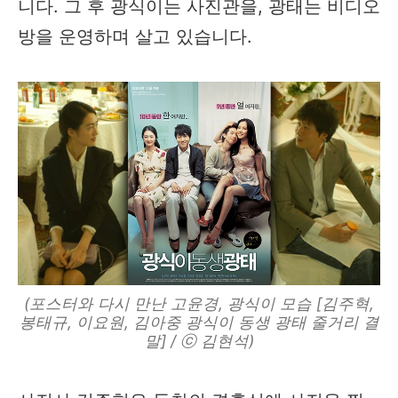
니다. 그 후 광식이는 사진관을, 광태는 비디오
방을 운영하며 살고 있습니다.
(포스터와 다시 만난 고윤경, 광식이 모습 [김주혁,
봉태규, 이요원, 김아중 광식이 동생 광태 줄거리 결
말] / ⓒ 김현석)