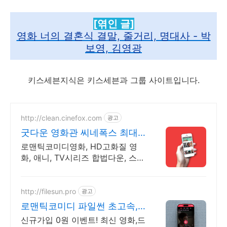
[엮인 글]
영화 너의 결혼식 결말, 줄거리, 명대사 - 박
보영, 김영광
키스세븐지식은 키스세븐과 그룹 사이트입니다.
http://clean.cinefox.com
광고
굿다운 영화관 씨네폭스 최대3
만원+10%추가적립
로맨틱코미디영화, HD고화질 영
화, 애니, TV시리즈 합법다운, 스마
트폰 감상.
http://filesun.pro
광고
로맨틱코미디 파일썬 초고속,
4K 실시간 보기!
신규가입 0원 이벤트! 최신 영화,드