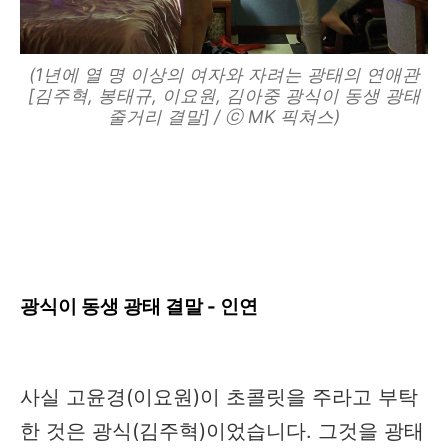
(1년에 열 명 이상의 여자와 자려는 광태의 연애관
[김주혁, 봉태규, 이요원, 김아중 광식이 동생 광태
줄거리 결말] / ⓒ MK 픽쳐스)
광식이 동생 광태 결말 - 인연
사실 고윤경(이요원)이 초콜릿을 주라고 부탁
한 것은 광식(김주혁)이었습니다. 그것을 광태