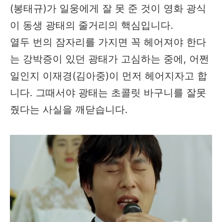
(봉태규)가 일웅에게 잘 못 준 것이 영화 광식
이 동생 광태의 줄거리의 핵심입니다.
열두 번의 잠자리를 가지면 꼭 헤어져야 한다
는 강박증이 있던 광태가 고심하는 중에, 어쩐
일인지 이재경(김아중)이 먼저 헤어지자고 합
니다. 그때서야 광태는 초콜릿 바구니를 잘못
줬다는 사실을 깨닫습니다.