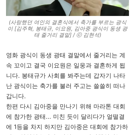
(사랑했던 여인의 결혼식에서 축가를 부르는 광식
이 [김주혁, 봉태규, 이요원, 김아중 광식이 동생 광
태 줄거리 결말] / ⓒ 김현석)
영화 광식이 동생 광태 결말에서 줄거리는 계
속 꼬이고 결국 이요원은 일웅과 결혼하게 됩
니다. 봉태규가 사회를 봐주는데 갑자기 나타
난 광식이는 축가를 불러 주고는 쓸쓸히 떠나
갑니다.
한편 다시 김아중을 만나기 위해 마라톤 대회
에 참가한 광태... 미친 듯이 달리다가 얼떨결
에 1등을 차지 하지만 김아중은 대회에 참가하