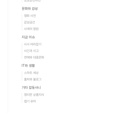
초보운전사전
문화와 감성
영화 사전
감성공간
사색의 정원
지금 이슈
시사 따라잡기
사건과 사고
연예와 대중문화
IT와 생활
스마트 세상
홈피와 블로그
기타 잡동사니
영리한 상품지식
엽기 유머