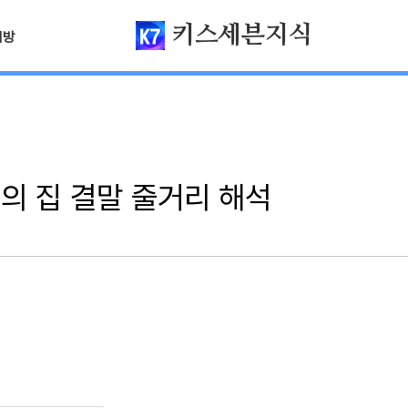
키스세븐지식
님방
의 집 결말 줄거리 해석