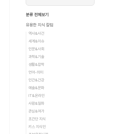
분류 전체보기
유용한 지식 칼럼
역사&사건
세계&이슈
인문&사회
과학&기술
생활&잡학
언어-의미
인간&건강
예술&문화
IT&온라인
사람&일화
관심&여가
초간단 지식
키스 지식인