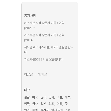
공지사항
키스세븐 지식 방문자 기록 / 연혁
(2021⋯
키스세븐 지식 방문자 기록 / 연혁
(2014⋯
지식블로그 키스세븐, 제2의 출발을 합니
다.
키스세븐(KISS7)을 오픈합니다!
최근글
인기글
태그
결말
미국
원작
영화
소설
해석
영국
역사
일본
최초
이유
뜻
원인
독일
줄거리
액션 영화
ost