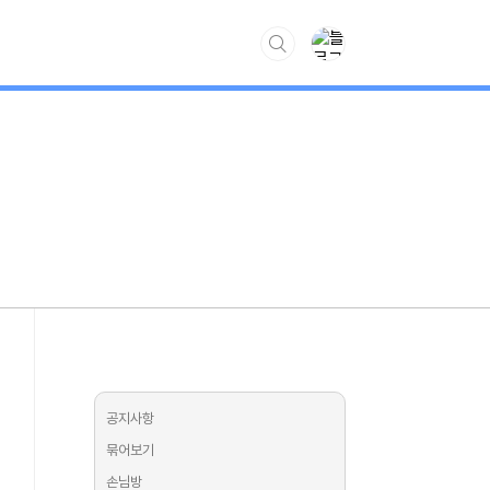
www.kiss7.kr
공지사항
묶어보기
손님방