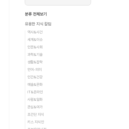
분류 전체보기
유용한 지식 칼럼
역사&사건
세계&이슈
인문&사회
과학&기술
생활&잡학
언어-의미
인간&건강
예술&문화
IT&온라인
사람&일화
관심&여가
초간단 지식
키스 지식인