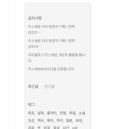
공지사항
키스세븐 지식 방문자 기록 / 연혁
(2021⋯
키스세븐 지식 방문자 기록 / 연혁
(2014⋯
지식블로그 키스세븐, 제2의 출발을 합니
다.
키스세븐(KISS7)을 오픈합니다!
최근글
인기글
태그
최초
실화
줄거리
전쟁
독일
소설
조선
역사
해석
차이
일본
유래
이유
뜻
미국
중국
사건
ost