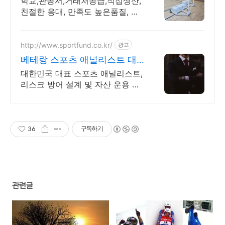
학교,관공서,거래처공급,직접생산,
친절한 응대, 만족도 높은품질, 안
전인증
http://www.sportfund.co.kr/
광고
베테랑 스포츠 애널리스트 대
한민국 1순위 전력 분석가
대한민국 대표 스포츠 애널리스트,
리스크 방어 설계 및 자산 운용 전
문
36
구독하기
관련글