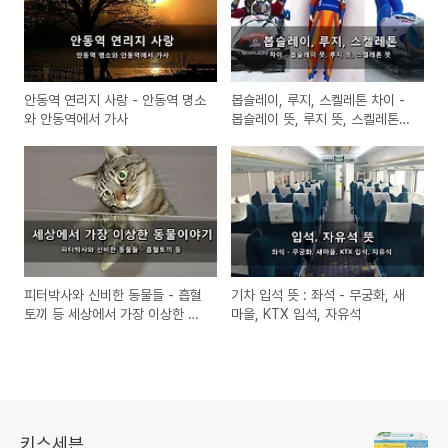
안동역 연리지 사랑 - 안동역 명소
봅슬레이, 루지, 스켈레톤 차이 -
와 안동역에서 가사
봅슬레이 뜻, 루지 뜻, 스켈레톤
뜻
피터박사와 신비한 동물들 - 흡혈
기차 입석 뜻 : 좌석 - 무궁화, 새
토끼 등 세상에서 가장 이상한 동
마을, KTX 입석, 자유석
물이야기
키스세븐