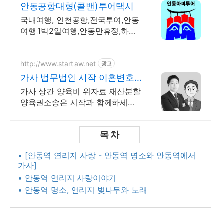
안동공항대형(콜밴)투어택시
국내여행, 인천공항,전국투여,안동
여행,1박2일여행,안동만휴정,하회
마을,대형택시,
http://www.startlaw.net
광고
가사 법무법인 시작 이혼변호
사 24시간 비밀상담
가사 상간 양육비 위자료 재산분할
양육권소송은 시작과 함께하세요
압도적인 전문변호사 자격증 개수,
20개 이상!
• [안동역 연리지 사랑 - 안동역 명소와 안동역에서
가사]
• 안동역 연리지 사랑이야기
• 안동역 명소, 연리지 벚나무와 노래