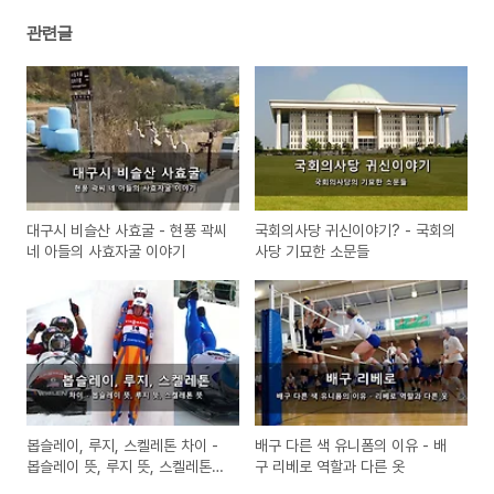
관련글
대구시 비슬산 사효굴 - 현풍 곽씨
국회의사당 귀신이야기? - 국회의
네 아들의 사효자굴 이야기
사당 기묘한 소문들
봅슬레이, 루지, 스켈레톤 차이 -
배구 다른 색 유니폼의 이유 - 배
봅슬레이 뜻, 루지 뜻, 스켈레톤
구 리베로 역할과 다른 옷
뜻