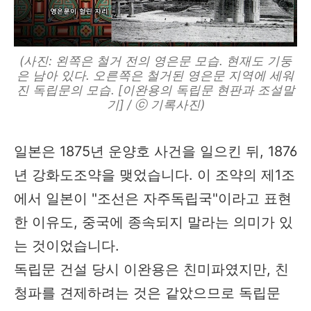
(사진: 왼쪽은 철거 전의 영은문 모습. 현재도 기둥
은 남아 있다. 오른쪽은 철거된 영은문 지역에 세워
진 독립문의 모습. [이완용의 독립문 현판과 조설말
기] / ⓒ 기록사진)
일본은 1875년 운양호 사건을 일으킨 뒤, 1876
년 강화도조약을 맺었습니다. 이 조약의 제1조
에서 일본이 "조선은 자주독립국"이라고 표현
한 이유도, 중국에 종속되지 말라는 의미가 있
는 것이었습니다.
독립문 건설 당시 이완용은 친미파였지만, 친
청파를 견제하려는 것은 같았으므로 독립문