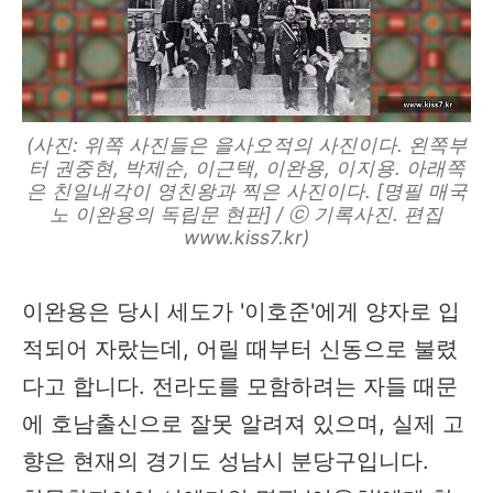
(사진: 위쪽 사진들은 을사오적의 사진이다. 왼쪽부
터 권중현, 박제순, 이근택, 이완용, 이지용. 아래쪽
은 친일내각이 영친왕과 찍은 사진이다. [명필 매국
노 이완용의 독립문 현판] / ⓒ 기록사진. 편집
www.kiss7.kr)
이완용은 당시 세도가 '이호준'에게 양자로 입
적되어 자랐는데, 어릴 때부터 신동으로 불렸
다고 합니다. 전라도를 모함하려는 자들 때문
에 호남출신으로 잘못 알려져 있으며, 실제 고
향은 현재의 경기도 성남시 분당구입니다.