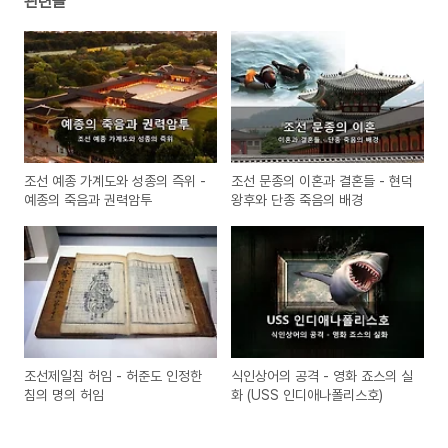
관련글
조선 예종 가계도와 성종의 즉위 -
조선 문종의 이혼과 결혼들 - 현덕
예종의 죽음과 권력암투
왕후와 단종 죽음의 배경
조선제일침 허임 - 허준도 인정한
식인상어의 공격 - 영화 죠스의 실
침의 명의 허임
화 (USS 인디애나폴리스호)