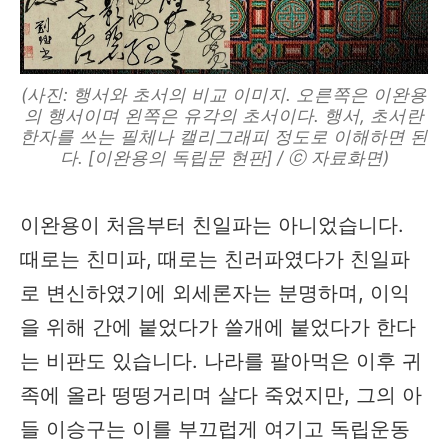
(사진: 행서와 초서의 비교 이미지. 오른쪽은 이완용
의 행서이며 왼쪽은 유각의 초서이다. 행서, 초서란
한자를 쓰는 필체나 캘리그래피 정도로 이해하면 된
다. [이완용의 독립문 현판] / ⓒ 자료화면)
이완용이 처음부터 친일파는 아니었습니다.
때로는 친미파, 때로는 친러파였다가 친일파
로 변신하였기에 외세론자는 분명하며, 이익
을 위해 간에 붙었다가 쓸개에 붙었다가 한다
는 비판도 있습니다. 나라를 팔아먹은 이후 귀
족에 올라 떵떵거리며 살다 죽었지만, 그의 아
들 이승구는 이를 부끄럽게 여기고 독립운동