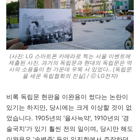
(사진: LG 스마트폰 카메라로 찍는 서울 이벤트에
제출된 사진. 과거의 독립문과 현대의 독립문은 역
사의 소용돌이 한 가운데 우뚝 서 있었다.. [독립문
을 세운 독립협회의 진실] / ⓒ LG전자)
비록 독립문 현판을 이완용이 썼다는 논란이
있기는 하지만, 당시에는 크게 이상할 것이 없
었습니다. 1905년의 '을사늑약', 1910년의 '경
술국치'가 있기 훨씬 전의 일이며, 당시만 해도
이완용은 '송병준' 등의 일진회에서 주장하던