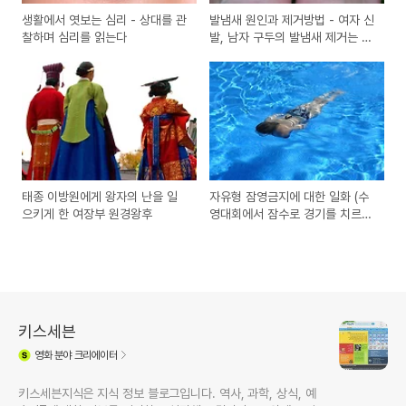
생활에서 엿보는 심리 - 상대를 관
발냄새 원인과 제거방법 - 여자 신
찰하며 심리를 읽는다
발, 남자 구두의 발냄새 제거는 땀
부터!
태종 이방원에게 왕자의 난을 일
자유형 잠영금지에 대한 일화 (수
으키게 한 여장부 원경왕후
영대회에서 잠수로 경기를 치르면
안 된다?)
키스세븐
영화
분야 크리에이터
키스세븐지식은 지식 정보 블로그입니다. 역사, 과학, 상식, 예