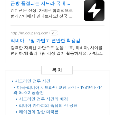
금방 품절되는 시드라 국내 최
대 브랜드 중고거래
컨디션은 신상, 가격은 합리적으로
번개장터에서 만나보세요! 전국 각
지에서 올라오는 전국구 최다 상품
매일 10만 개 이상의 신규 상품 업
로드
http://m.coupang.com
광고
리비아 쿠팡 가볍고 편안한 착용감
강력한 자외선 차단으로 눈을 보호, 리비아, 시야를
편안하게! 흘러내림 걱정 없이 활동하세요. 가볍고
얼굴에 핏되는 선글라스!
• 시드라만 전투 사건
• 미국-리비아 시드라만 교전 사건 - 1981년 F-14
와 Su-22 공중전
• 시드라만 전투 사건의 배경
• 리비아 카다피의 죽음의 선 공표
• 레이건의 강한 미국론