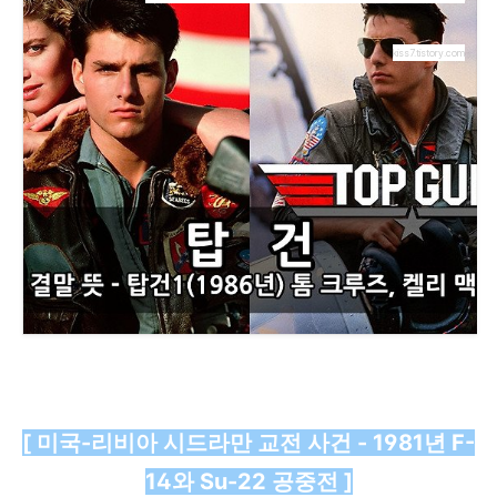
kiss7.tistory.com
[ 미국-리비아 시드라만 교전 사건 - 1981년 F-
14와 Su-22 공중전 ]