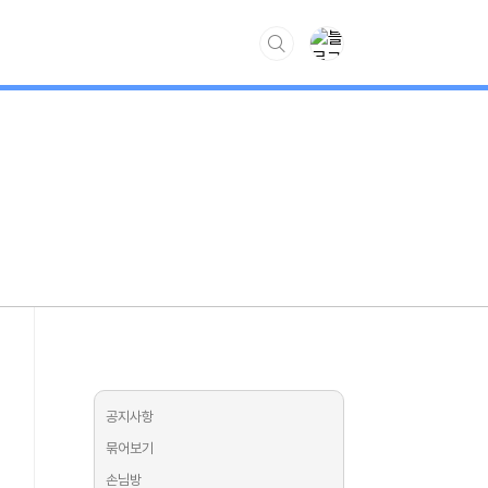
www.kiss7.kr
공지사항
묶어보기
손님방