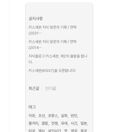
공지사항
키스세븐 지식 방문자 기록 / 연혁
(2021⋯
키스세븐 지식 방문자 기록 / 연혁
(2014⋯
지식블로그 키스세븐, 제2의 출발을 합니
다.
키스세븐(KISS7)을 오픈합니다!
최근글
인기글
태그
이유
조선
프랑스
실화
원인
줄거리
결말
전쟁
유래
사건
일본
미국
역사
살인사건
뜻
영국
중국