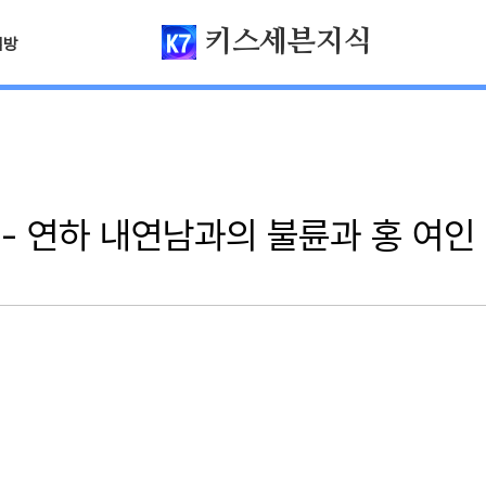
키스세븐지식
님방
- 연하 내연남과의 불륜과 홍 여인