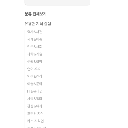
분류 전체보기
유용한 지식 칼럼
역사&사건
세계&이슈
인문&사회
과학&기술
생활&잡학
언어-의미
인간&건강
예술&문화
IT&온라인
사람&일화
관심&여가
초간단 지식
키스 지식인