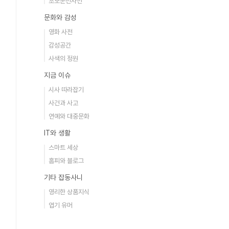
초보운전사전
문화와 감성
영화 사전
감성공간
사색의 정원
지금 이슈
시사 따라잡기
사건과 사고
연예와 대중문화
IT와 생활
스마트 세상
홈피와 블로그
기타 잡동사니
영리한 상품지식
엽기 유머